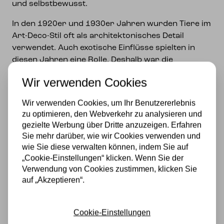
und selbstbewusst.
In den 1920er und 1930er Jahren wurden Tiere im
Art-Deco-Stil oft als architektonisches Detail
verwendet. Auch exotische Einflüsse spielten in
diesen Jahren eine Rolle. Deshalb war die
Hauskatze, die ihren Ursprung in der ägyptischen
Wir verwenden Cookies
Wildkatze hat, besonders beliebt bei Art-déco-
Künstlern. Die stilistischen und geometrischen
Wir verwenden Cookies, um Ihr Benutzererlebnis
Formen verleihen dieser wunderschönen
zu optimieren, den Webverkehr zu analysieren und
Lichtskulptur ein attraktives Aussehen.
gezielte Werbung über Dritte anzuzeigen. Erfahren
Sie mehr darüber, wie wir Cookies verwenden und
Bitte beachten Sie: Die Rückseite ist auch schön
wie Sie diese verwalten können, indem Sie auf
anzusehen, so dass 360 Grad rundherum ein
„Cookie-Einstellungen“ klicken. Wenn Sie der
schöner Anblick ist.
Verwendung von Cookies zustimmen, klicken Sie
auf „Akzeptieren“.
E-14 Fassung.
Spezifikationen
Cookie-Einstellungen