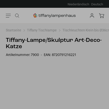
Niederländisch
Deutsch
Startseite
Tiffany Tischlampe
Tischleuchten Klein bis Ø36
Tiffany-Lampe/Skulptur Art-Deco-
Katze
Artikelnummer:
7900
EAN:
8720791216221