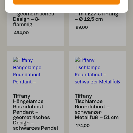
Roundabout Small
Glasschirm
an Deckenbalken
Roundabout Small
– geometrisches
– mit E27 Öffnung
Design – 3-
– Ø 12,5 cm
flammig
99,00
494,00
Tiffany
Tiffany
Hängelampe
Tischlampe
Roundabout
Roundabout –
Pendant –
schwarzer
geometrisches
Metallfuß – 51 cm
Design –
174,00
schwarzes Pendel