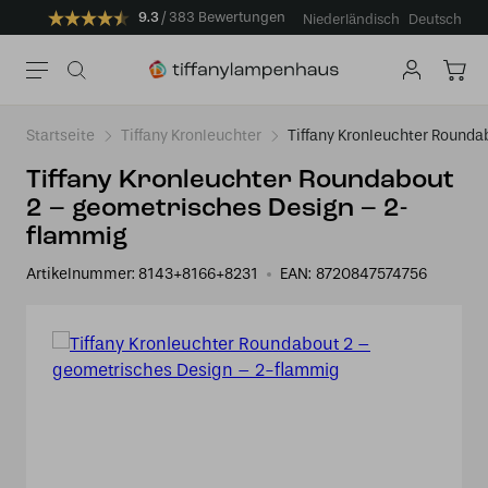
9.3
383 Bewertungen
Niederländisch
Deutsch
Startseite
Tiffany Kronleuchter
Tiffany Kronleuchter Round
Tiffany Kronleuchter Roundabout
2 – geometrisches Design – 2-
flammig
Artikelnummer:
8143+8166+8231
EAN:
8720847574756