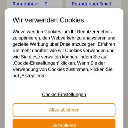
Wir verwenden Cookies
Tiffany T-Lampe
2 x Tiffany
Wir verwenden Cookies, um Ihr Benutzererlebnis
Roundabout – 2-
Roundabout Small
zu optimieren, den Webverkehr zu analysieren und
flammig –
an Deckenbalken
gezielte Werbung über Dritte anzuzeigen. Erfahren
geometrisches
– geometrisches
Sie mehr darüber, wie wir Cookies verwenden und
Design
Design – 2-
wie Sie diese verwalten können, indem Sie auf
flammig
370,00
„Cookie-Einstellungen“ klicken. Wenn Sie der
348,00
Verwendung von Cookies zustimmen, klicken Sie
auf „Akzeptieren“.
Cookie-Einstellungen
Alles ablehnen
Akzeptieren
3 x Tiffany
Loser Tiffany