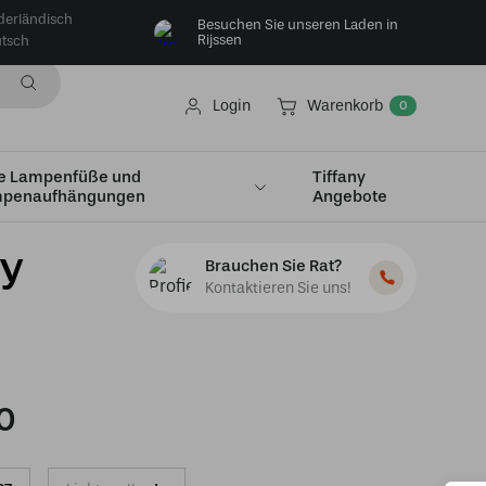
derländisch
Besuchen Sie unseren Laden in
Rijssen
tsch
Login
Warenkorb
0
e Lampenfüße und
Tiffany
penaufhängungen
Angebote
ly
Brauchen Sie Rat?
Kontaktieren Sie uns!
0