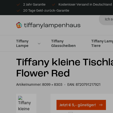
2 Jahr Garantie
Kostenloser Versand in Deutschland
20 Tage Geld-zurück-Garantie
Tiffany
Tiffany
Tiffany La
Lampe
Glasscheiben
Tiere
Startseite
Tiffany Tischlampe
Tischleuchten Klein bi
Tiffany kleine Tisc
Flower Red
Artikelnummer:
8099 + 8303
EAN:
8720791217921
Jetzt € 5,- günstiger!