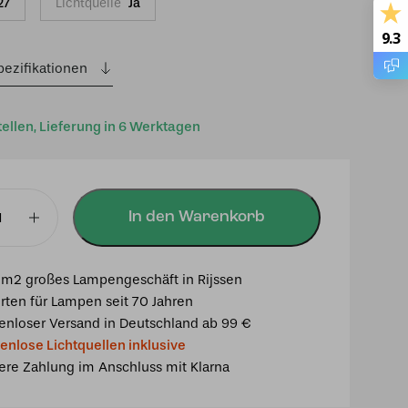
27
Lichtquelle
Ja
9.3
pezifikationen
tellen, Lieferung in 6 Werktagen
In den Warenkorb
mpe
m2 großes Lampengeschäft in Rijssen
rten für Lampen seit 70 Jahren
enloser Versand in Deutschland ab 99 €
enlose Lichtquellen inklusive
ere Zahlung im Anschluss mit Klarna