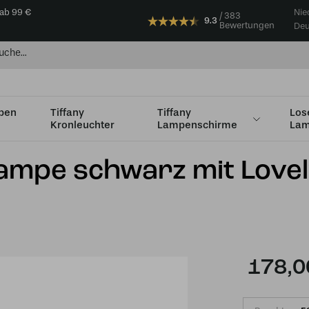
 ab 99 €
Nie
383
9.3
Bewertungen
Deu
mpen
Tiffany
Tiffany
Los
Kronleuchter
Lampenschirme
Lam
s Ø36cm
Tiffany kleine Tischlampe schwarz mit Lovely Flower Red
hlampe schwarz mit Love
178,0