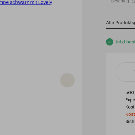
Beschlag
E
Alle Produkts
Jetzt bes
Tiffany
kleine
Tischla
500 
schwarz
Expe
mit
Kost
Lovely
Kost
Flower
Sich
Red
Menge