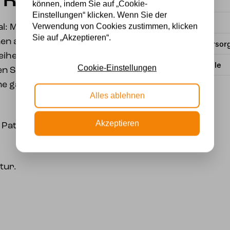
 Red
Marke
können, indem Sie auf „Cookie-
Einstellungen“ klicken. Wenn Sie der
Material
Verwendung von Cookies zustimmen, klicken
: Mit dieser
Sie auf „Akzeptieren“.
n alle Möglichkeiten
Stromversor
leihen der Lampe einen
Lichtquelle
Cookie-Einstellungen
 Stil. Das Spiel von
ine ganz besondere
Alles ablehnen
Akzeptieren
 Patina und einen
tur.