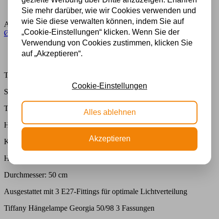
gezielte Werbung über Dritte anzuzeigen. Erfahren
Sichere Zahlung im Anschluss mit Klarna
Sie mehr darüber, wie wir Cookies verwenden und
wie Sie diese verwalten können, indem Sie auf
Artikelnummer:
1143-98
Kategorie:
Buntglaslampe
,
Groß von
„Cookie-Einstellungen“ klicken. Wenn Sie der
Ø45cm
,
Hängelampe aus Buntglas
,
Lampe
,
Tiffany Hängelampe
Verwendung von Cookies zustimmen, klicken Sie
Beschreibung
auf „Akzeptieren“.
Zusätzliche Informationen
Tiffany Hängelampe Georgia 50/98 3 Fassungen
Cookie-Einstellungen
Spezifikationen
Tiffany Schatten Georgia Durchmesser 50cm
Alles ablehnen
Handgefertigt aus echtem Glas.
Akzeptieren
Kette (ohne Haube): 135 cm
Hoch: 31 cm.
Durchmesser: 50 cm
Ausgestattet mit 3 E27-Fittings für optimale Lichtverteilung
Tiffany Hängelampe Georgia 50/98 3 Fassungen