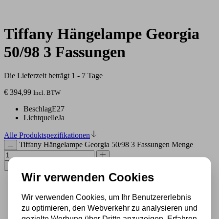
Tiffany Hängelampe Georgia
50/98 3 Fassungen
Die Lieferzeit beträgt 1 - 7 Tage
€
394,99
Incl. BTW
Beschlag
E27
Lichtquelle
Ja
Alle Produktspezifikationen
Tiffany Hängelampe Georgia 50/98 3 Fassungen Menge
In den Warenkorb
Wir verwenden Cookies
500 m2 großes Lampengeschäft in Rijssen
Wir verwenden Cookies, um Ihr Benutzererlebnis
Experten für Lampen seit 70 Jahren
zu optimieren, den Webverkehr zu analysieren und
Kostenloser Versand in Deutschland ab 99 €
Kostenlose Lichtquellen inklusive