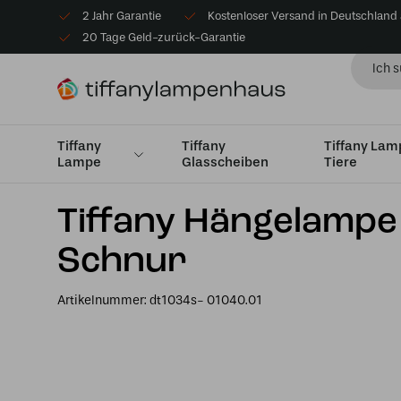
2 Jahr Garantie
Kostenloser Versand in Deutschland
20 Tage Geld-zurück-Garantie
Tiffany
Tiffany
Tiffany La
Lampe
Glasscheiben
Tiere
Startseite
Tiffany Hängelampe
Klein bis Ø25cm
Ti
Tiffany Hängelampe
Schnur
Artikelnummer:
dt1034s- 01040.01