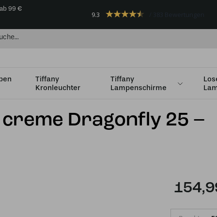
 ab 99 €
9.3
383 Bewertungen
mpen
Tiffany
Tiffany
Los
Kronleuchter
Lampenschirme
Lam
ffany Hängelampe creme Dragonfly 25 – Schnur
 creme Dragonfly 25 –
154,9