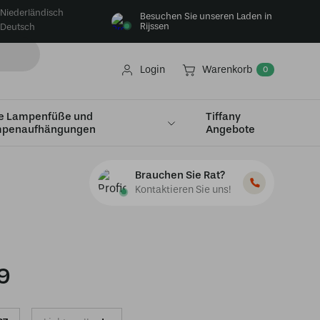
Niederländisch
Besuchen Sie unseren Laden in
Rijssen
Deutsch
Login
Warenkorb
0
e Lampenfüße und
Tiffany
penaufhängungen
Angebote
Brauchen Sie Rat?
Kontaktieren Sie uns!
9