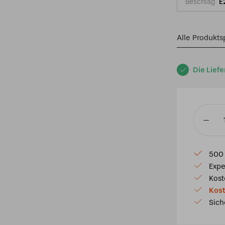
Beschlag
E
Alle Produkts
Die Liefe
Tiffany
Hängel
creme
500 
Dragonfl
Expe
25
Kost
-
Kost
Schnur
Sich
Menge