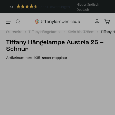
Niederländisch
9.3
383 Bewertungen
Deutsch
Startseite
Tiffany Hängelampe
Klein bis Ø25cm
Tiffany 
Tiffany Hängelampe Austria 25 –
Schnur
Artikelnummer:
dt35-snoer+topplaat