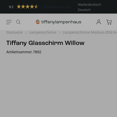
Niederländisch
9.3
383 Bewertungen
Deutsch
Startseite
Lampenschirme
Lampenschirme Medium Ø36 bi
Tiffany Glasschirm Willow
Artikelnummer:
7892