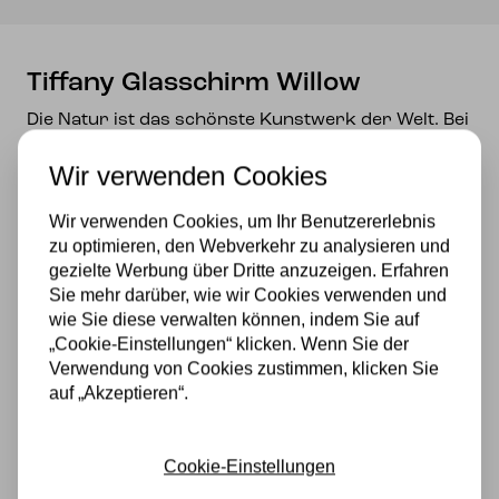
Tiffany Glasschirm Willow
Die Natur ist das schönste Kunstwerk der Welt. Bei
einem Spaziergang durch die natürliche Schönheit
Wir verwenden Cookies
sahen die Weidenzweige so schön aus! Verflochten
in ein Tor, durch das man gehen konnte, gab dies
Wir verwenden Cookies, um Ihr Benutzererlebnis
die Inspiration, die Tiffany Willow zu entwerfen!
zu optimieren, den Webverkehr zu analysieren und
Sehen Sie, wie schön der Glasschirm geworden ist:
gezielte Werbung über Dritte anzuzeigen. Erfahren
Die Grün- und Brauntöne der Natur geben ein
Sie mehr darüber, wie wir Cookies verwenden und
angenehmes und beruhigendes Gefühl. Die
wie Sie diese verwalten können, indem Sie auf
Weidenzweige sind als klare Linien in speziell
„Cookie-Einstellungen“ klicken. Wenn Sie der
getöntem Glas gestaltet und schließlich zu einem
Verwendung von Cookies zustimmen, klicken Sie
verspielten Muster geformt. Bringen Sie ein Stück
auf „Akzeptieren“.
von außen mit!
Auf der Innenseite des Glasschirms befinden sich 3
Cookie-Einstellungen
Aufhängeoptionen für einen Kettenrahmen.