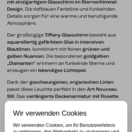
mit einzigartigem Glasschirm im Sternenhimmel-
Design
. Die tiefblauen Farbtöne und funkelnden
Details sorgen für eine warme und beruhigende
Atmosphäre.
Der großzügige
Tiffany-Glasschirm
besteht aus
aquarellartig gefärbtem Glas in intensiven
Blautönen
, kombiniert mit feinen
grünen und
gelben Nuancen
. Die besonderen
goldgelben
„Diamanten“
erinnern an funkelnde Sterne und
erzeugen ein
lebendiges Lichtspiel
.
Dank der
geschwungenen, organischen Linien
passt diese Leuchte perfekt in den
Art Nouveau
Stil
. Das
verlängerte Deckenarmatur mit Rosette
sorgt dafür, dass die Lampe leicht vom Plafond
abgehängt ist, was einen besonders dekorativen
Wir verwenden Cookies
Effekt erzeugt.
Wir verwenden Cookies, um Ihr Benutzererlebnis
Die Leuchte wird komplett mit
2x E27 Fassungen
zu optimieren, den Webverkehr zu analysieren und