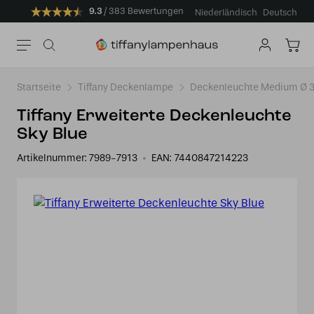
9.3
383 Bewertungen
Niederländisch
Deutsch
Startseite
Tiffany Deckenlampe
Deckenleuchte Medium Ø 3
Tiffany Erweiterte Deckenleuchte
Sky Blue
Artikelnummer:
7989-7913
EAN:
7440847214223