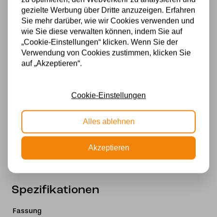
geliefert und sorgt für eine gleichmäßige und
gezielte Werbung über Dritte anzuzeigen. Erfahren
stimmungsvolle Beleuchtung.
Sie mehr darüber, wie wir Cookies verwenden und
wie Sie diese verwalten können, indem Sie auf
Spezifikationen
„Cookie-Einstellungen“ klicken. Wenn Sie der
Höhe: ca. 38 cm
Verwendung von Cookies zustimmen, klicken Sie
Durchmesser: 62 cm
auf „Akzeptieren“.
Breite: 44,5 cm
Tiefe: 44,5 cm
Cookie-Einstellungen
Fassungen: 2x E27
Material: Glas (Tiffany-Stil, echtes Glas) & Metall
Stil: Tiffany / Art Nouveau
Alles ablehnen
Eine elegante Tiffany Deckenleuchte mit
Akzeptieren
Sternenhimmel-Effekt – perfekt für eine warme
und stilvolle Beleuchtung.
Spezifikationen
Fassung