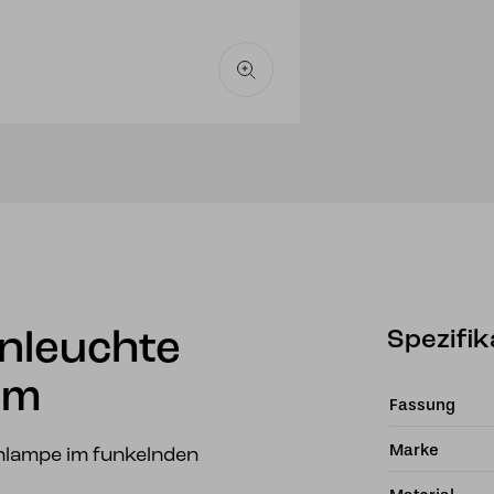
Spezifik
enleuchte
cm
Fassung
Marke
nlampe im funkelnden