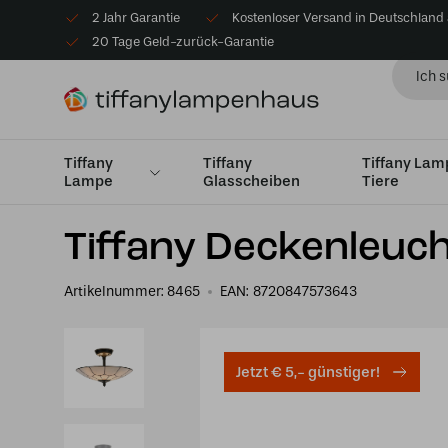
2 Jahr Garantie
Kostenloser Versand in Deutschland
20 Tage Geld-zurück-Garantie
Tiffany
Tiffany
Tiffany La
Lampe
Glasscheiben
Tiere
Startseite
Tiffany Deckenlampe
Deckenleuchte Mediu
Tiffany Deckenleuc
Artikelnummer:
8465
EAN:
8720847573643
Jetzt € 5,- günstiger!