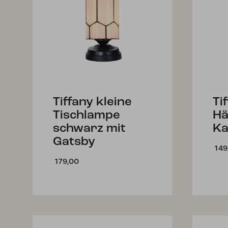
Tiffany kleine
Ti
Tischlampe
Hä
schwarz mit
Ka
Gatsby
149
179,00