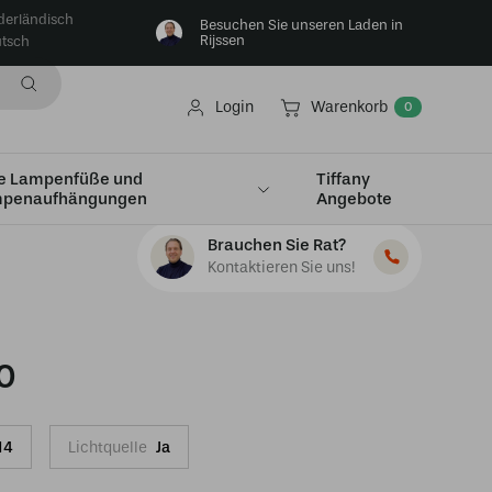
derländisch
Besuchen Sie unseren Laden in
Rijssen
tsch
Login
Warenkorb
0
e Lampenfüße und
Tiffany
penaufhängungen
Angebote
Brauchen Sie Rat?
Kontaktieren Sie uns!
0
14
Lichtquelle
Ja