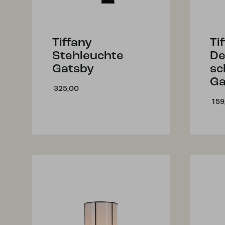
Tiffany
Ti
Stehleuchte
De
Gatsby
sc
Ga
325,00
159