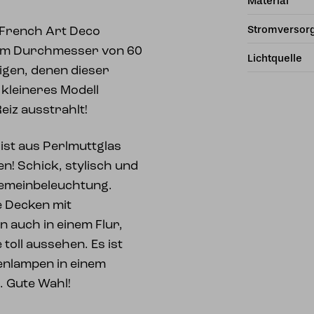
Material
Stromversor
 French Art Deco
nem Durchmesser von 60
Lichtquelle
enigen, denen dieser
 kleineres Modell
eiz ausstrahlt!
ist aus Perlmuttglas
en! Schick, stylisch und
lgemeinbeleuchtung.
e Decken mit
 auch in einem Flur,
 toll aussehen. Es ist
enlampen in einem
 Gute Wahl!