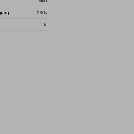
Glas
gung
230v
Ja