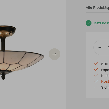
Alle Produkts
Jetzt bes
Tiffany
Deckenl
Gatsby
500 
Ø
Expe
45
Kost
cm
Kost
Menge
Sich