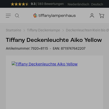
9.3
383 Bewertungen
Niederländisch
Deutsch
Startseite
Tiffany Deckenlampe
Deckenleuchten Klein bis 
Tiffany Deckenleuchte Aiko Yellow
Artikelnummer:
7920+8115
EAN:
8719747642207