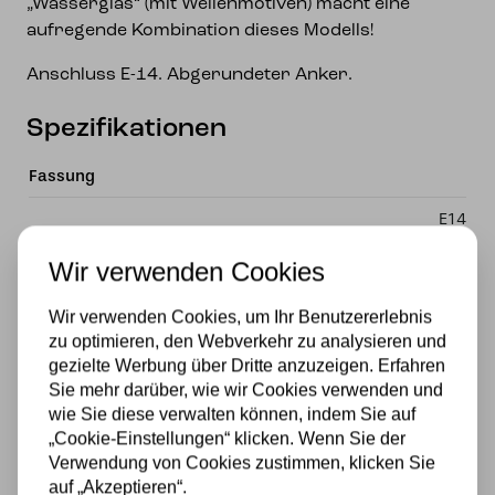
„Wasserglas“ (mit Wellenmotiven) macht eine
aufregende Kombination dieses Modells!
Anschluss E-14. Abgerundeter Anker.
Spezifikationen
Fassung
E14
Marke
Wir verwenden Cookies
Art Deco Trade
Wir verwenden Cookies, um Ihr Benutzererlebnis
zu optimieren, den Webverkehr zu analysieren und
Material
gezielte Werbung über Dritte anzuzeigen. Erfahren
Sie mehr darüber, wie wir Cookies verwenden und
Glas
wie Sie diese verwalten können, indem Sie auf
Stromversorgung
„Cookie-Einstellungen“ klicken. Wenn Sie der
Verwendung von Cookies zustimmen, klicken Sie
230v
auf „Akzeptieren“.