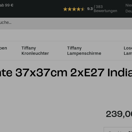
 ab 99 €
Nie
383
9.3
Bewertungen
Deu
mpen
Tiffany
Tiffany
Los
Kronleuchter
Lampenschirme
Lam
m Ø 35 bis Ø 49 cm
Tiffany Deckenleuchte 37x37cm 2xE27 India
hte 37x37cm 2xE27 Indi
239,0