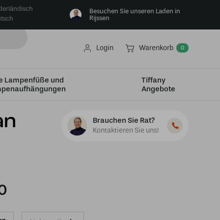
derländisch
Besuchen Sie unseren Laden in
Rijssen
tsch
Login
Warenkorb
0
e Lampenfüße und
Tiffany
penaufhängungen
Angebote
n Summer
an
Brauchen Sie Rat?
Kontaktieren Sie uns!
0