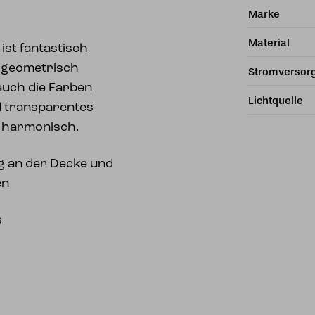
Marke
Material
ist fantastisch
s geometrisch
Stromversor
uch die Farben
Lichtquelle
d transparentes
r harmonisch.
g an der Decke und
en
s