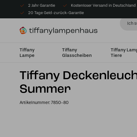
2 Jahr Garantie
Kostenloser Versand in Deutschland
20 Tage Geld-zurück-Garantie
Tiffany
Tiffany
Tiffany La
Lampe
Glasscheiben
Tiere
Startseite
Tiffany Deckenlampe
Deckenleuchte Mediu
Tiffany Deckenleuc
Summer
Artikelnummer:
7850-80