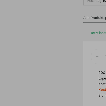
Beschlag
E
Alle Produkts
Jetzt bes
Tiffany
Deckenl
37x37c
500 
2xE27
Expe
Indian
Kost
Summer
Kost
Menge
Sich