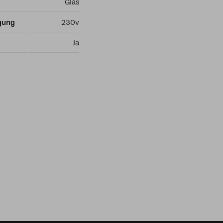
Glas
gung
230v
Ja