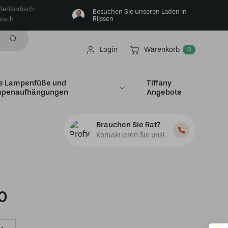
derländisch
Besuchen Sie unseren Laden in
Rijssen
tsch
Login
Warenkorb
0
e Lampenfüße und
Tiffany
penaufhängungen
Angebote
Kievitsbloem“
Brauchen Sie Rat?
Kontaktieren Sie uns!
0