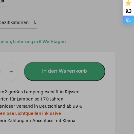
Ja
9.3
pezifikationen
tellen, Lieferung in 6 Werktagen
In den Warenkorb
lampe
m2 großes Lampengeschäft in Rijssen
rten für Lampen seit 70 Jahren
enloser Versand in Deutschland ab 99 €
enlose Lichtquellen inklusive
u
ere Zahlung im Anschluss mit Klarna
bloem"