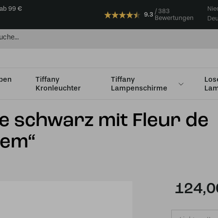
 ab 99 €
Nie
383
9.3
Bewertungen
Deu
mpen
Tiffany
Tiffany
Los
Kronleuchter
Lampenschirme
Lam
n bis Ø 35cm
Tiffany-Deckenlampe schwarz mit Fleur de Vanneau „
e schwarz mit Fleur de
oem“
124,0