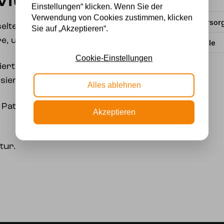
vitsbloem“
Material
Einstellungen“ klicken. Wenn Sie der
Verwendung von Cookies zustimmen, klicken
Stromversor
 seltene Zwiebelpflanze
Sie auf „Akzeptieren“.
re, um zu blühen.
Lichtquelle
Cookie-Einstellungen
ziert im Licht der Sonne
isiert und attraktiv.
Alles ablehnen
 Patina und einen
Akzeptieren
tur.