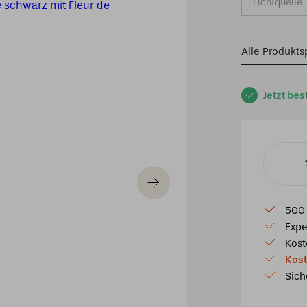
Lichtquelle
Alle Produkts
Jetzt bes
Tiffany-
Decken
schwarz
500 
mit
Expe
Fleur
Kost
de
Kost
Vannea
Sich
"Kievits
Menge