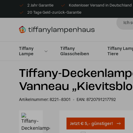
2 Jahr Garantie
Kostenloser Versand in Deutschland
20 Tage Geld-zurück-Garantie
Tiffany
Tiffany
Tiffany La
Lampe
Glasscheiben
Tiere
Startseite
Tiffany Deckenlampe
Deckenleuchten Klei
Tiffany-Deckenlamp
Vanneau „Kievitsbl
Artikelnummer:
8221-8301
EAN:
8720791217792
Jetzt € 5,- günstiger!