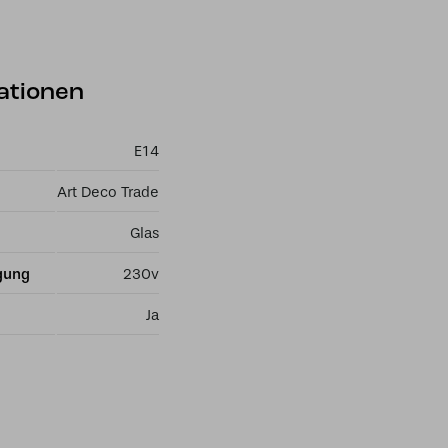
ationen
E14
Art Deco Trade
Glas
gung
230v
Ja