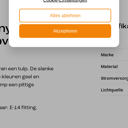
Alles ablehnen
Spezifik
any
Akzeptieren
ovely
Fassung
Marke
Material
van een tulp. De slanke
 kleuren geel en
Stromversor
mp een pittige
Lichtquelle
r. E-14 fitting.