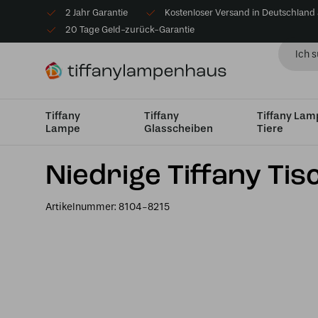
2 Jahr Garantie
Kostenloser Versand in Deutschland
20 Tage Geld-zurück-Garantie
Tiffany
Tiffany
Tiffany La
Lampe
Glasscheiben
Tiere
Startseite
Tiffany Tischlampe
Tischleuchten Klein bi
Niedrige Tiffany Ti
Artikelnummer:
8104-8215