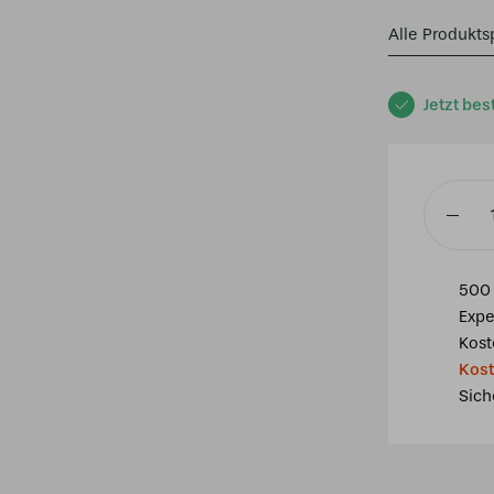
Alle Produkts
Jetzt bes
Niedrige
Tiffany
Tischla
500 
Lovely
Expe
flower
Kost
Yellow
Kost
Menge
Sich