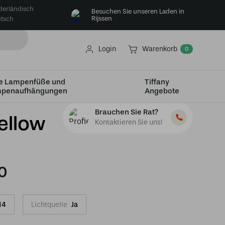
derländisch
Besuchen Sie unseren Laden in
Rijssen
tsch
Login
Warenkorb
0
e Lampenfüße und
Tiffany
penaufhängungen
Angebote
Brauchen Sie Rat?
ellow
Kontaktieren Sie uns!
0
14
Lichtquelle
Ja