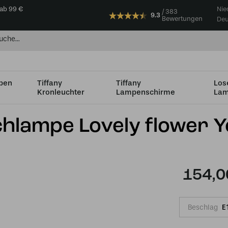
 ab 99 €
Nie
383
9.3
Bewertungen
Deu
mpen
Tiffany
Tiffany
Los
Kronleuchter
Lampenschirme
Lam
s Ø36cm
Niedrige Tiffany Tischlampe Lovely flower Yellow
schlampe Lovely flower Y
154,0
Beschlag
E