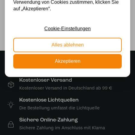
Verwendung von Cookies zustimmen, klicken Sie
auf „Akzeptieren“.
230v
Lichtquelle
Cookie-Einstellungen
Ja
Alles ablehnen
Stimmungsvoller Showroom
Akzeptieren
500 m2 großes Lampengeschäft in Rijssen
Kostenloser Versand
Kostenloser Versand in Deutschland ab 99 €
Kostenlose Lichtquellen
Die Bestellung umfasst die Lichtquelle
Sichere Online-Zahlung
Sichere Zahlung im Anschluss mit Klarna