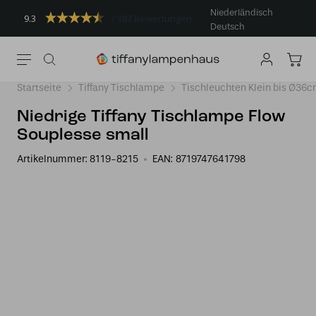
Niederländisch
9.3
383 Bewertungen
Deutsch
Startseite
Tiffany Tischlampe
Tischleuchten Klein bis Ø36
Niedrige Tiffany Tischlampe Flow
Souplesse small
Artikelnummer:
8119-8215
EAN:
8719747641798