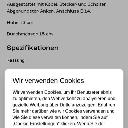
Ausgestattet mit Kabel, Stecker und Schalter.
Abgerundeter Anker. Anschluss E-14.
Höhe 13 cm
Durchmesser 15 cm
Spezifikationen
Fassung
E14
Wir verwenden Cookies
Marke
Wir verwenden Cookies, um Ihr Benutzererlebnis
Art Deco Trade
zu optimieren, den Webverkehr zu analysieren und
Material
gezielte Werbung über Dritte anzuzeigen. Erfahren
Sie mehr darüber, wie wir Cookies verwenden und
Glas
wie Sie diese verwalten können, indem Sie auf
„Cookie-Einstellungen“ klicken. Wenn Sie der
Stromversorgung