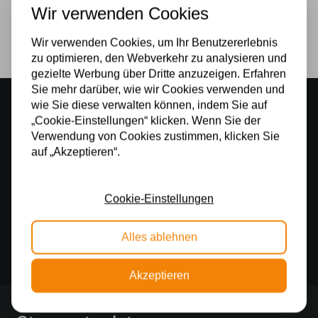
Wir verwenden Cookies
Lichtquelle
Ja
Wir verwenden Cookies, um Ihr Benutzererlebnis
zu optimieren, den Webverkehr zu analysieren und
gezielte Werbung über Dritte anzuzeigen. Erfahren
Sie mehr darüber, wie wir Cookies verwenden und
Stimmungsvoller Showroom
wie Sie diese verwalten können, indem Sie auf
500 m2 großes Lampengeschäft in Rijssen
„Cookie-Einstellungen“ klicken. Wenn Sie der
Verwendung von Cookies zustimmen, klicken Sie
Kostenloser Versand
auf „Akzeptieren“.
Kostenloser Versand in Deutschland ab 99 €
Kostenlose Lichtquellen
Cookie-Einstellungen
Die Bestellung umfasst die Lichtquelle
Alles ablehnen
Sichere Online-Zahlung
Sichere Zahlung im Anschluss mit Klarna
Akzeptieren