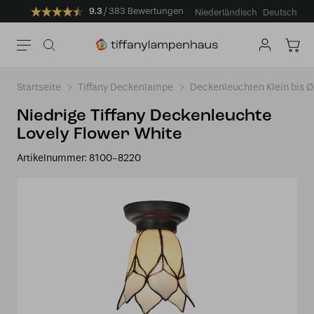
9.3
383 Bewertungen
Niederländisch
Deutsch
Startseite
Tiffany Deckenlampe
Deckenleuchten Klein bis 
Niedrige Tiffany Deckenleuchte
Lovely Flower White
Artikelnummer:
8100-8220