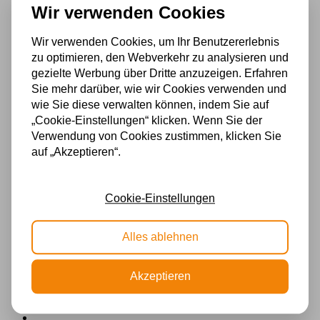
Tiffany Hängelampe Willow – 2-flammige Balkenleuchte
Wir verwenden Cookies
€
815,30
Incl. BTW
Wir verwenden Cookies, um Ihr Benutzererlebnis
In den Warenkorb
zu optimieren, den Webverkehr zu analysieren und
gezielte Werbung über Dritte anzuzeigen. Erfahren
Sie mehr darüber, wie wir Cookies verwenden und
3-flammiger Kronleuchter Lovely Arata Green
wie Sie diese verwalten können, indem Sie auf
€
422,88
Incl. BTW
„Cookie-Einstellungen“ klicken. Wenn Sie der
In den Warenkorb
Verwendung von Cookies zustimmen, klicken Sie
auf „Akzeptieren“.
3-flammiger Kronleuchter Lovely Blue Lotus
Cookie-Einstellungen
€
418,96
Incl. BTW
In den Warenkorb
Alles ablehnen
3-flammiger Kronleuchter Lovely Fleur de Vanneau
Akzeptieren
€
405,19
Incl. BTW
In den Warenkorb