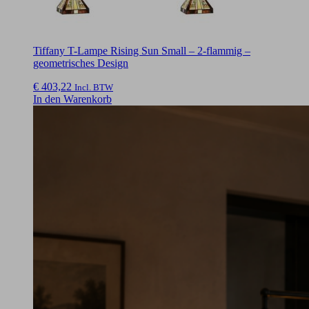
Tiffany T-Lampe Rising Sun Small – 2-flammig –
geometrisches Design
€
403,22
Incl. BTW
In den Warenkorb