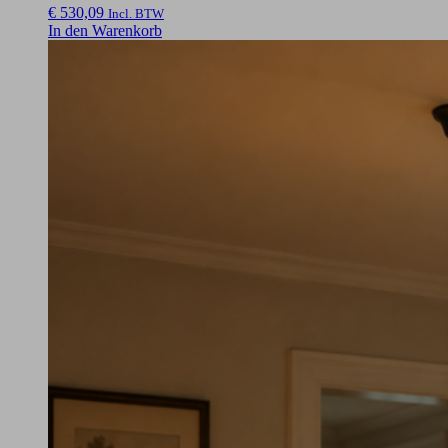
€
530,09
Incl. BTW
In den Warenkorb