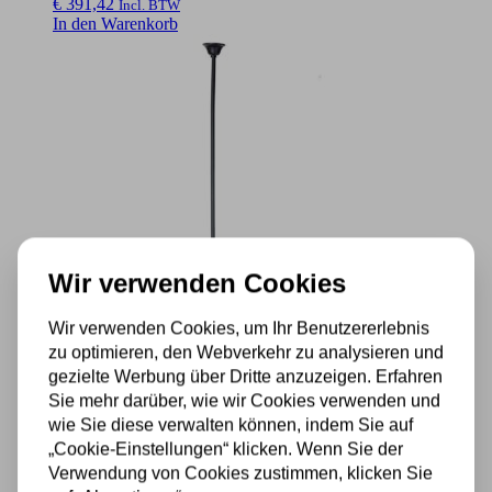
€
391,42
Incl. BTW
In den Warenkorb
Wir verwenden Cookies
Wir verwenden Cookies, um Ihr Benutzererlebnis
zu optimieren, den Webverkehr zu analysieren und
gezielte Werbung über Dritte anzuzeigen. Erfahren
Tiffany T-Lampe 2-flammig „Flow Souplesse Small“
Sie mehr darüber, wie wir Cookies verwenden und
wie Sie diese verwalten können, indem Sie auf
€
344,21
Incl. BTW
„Cookie-Einstellungen“ klicken. Wenn Sie der
In den Warenkorb
Verwendung von Cookies zustimmen, klicken Sie