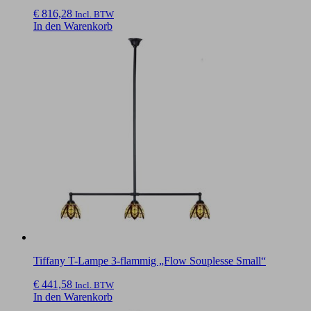
€
816,28
Incl. BTW
In den Warenkorb
Tiffany T-Lampe 3-flammig „Flow Souplesse Small“
€
441,58
Incl. BTW
In den Warenkorb