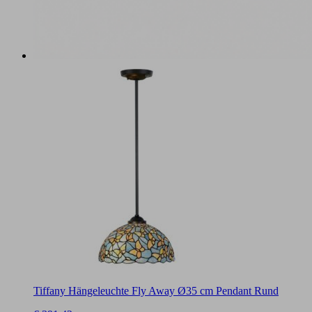
Tiffany Hängeleuchte Fly Away Ø35 cm Pendant Rund