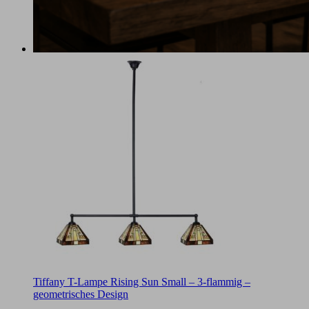
Tiffany T-Lampe Rising Sun Small – 3-flammig –
geometrisches Design