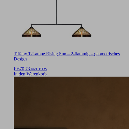
Tiffany T-Lampe Rising Sun – 2-flammig – geometrisches
Design
€
670,73
Incl. BTW
In den Warenkorb