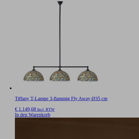
Tiffany T-Lampe 3-flammig Fly Away Ø35 cm
€
1.149,68
Incl. BTW
In den Warenkorb