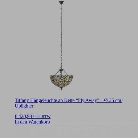
Tiffany Hängeleuchte an Kette “Fly Away” – Ø 35 cm |
Uplighter
€
420,93
Incl. BTW
In den Warenkorb