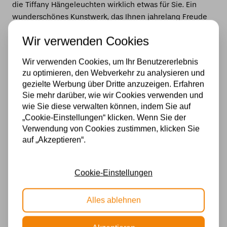
die Tiffany Hängeleuchten wirklich etwas für Sie. Ein
wunderschönes Kunstwerk, das Ihnen jahrelang Freude
machen wird. Sie können die Hängeleuchten in
Wir verwenden Cookies
verschiedenen Preisklassen finden:
Wir verwenden Cookies, um Ihr Benutzererlebnis
Tiffany Hängelampe von <100 Euro
zu optimieren, den Webverkehr zu analysieren und
Tiffany Hängelampe von 100 – 300 Euro
gezielte Werbung über Dritte anzuzeigen. Erfahren
Sie mehr darüber, wie wir Cookies verwenden und
Tiffany Hängelampe von 300 – 500 Euro
wie Sie diese verwalten können, indem Sie auf
Tiffany Hängelampe > 500 Euro
„Cookie-Einstellungen“ klicken. Wenn Sie der
Verwendung von Cookies zustimmen, klicken Sie
auf „Akzeptieren“.
Eine Hängelampe von Tiffany |
Extravagant, einzigartig und stilvoll
Aufgrund der besonderen Farben, Formen und Muster ist
Cookie-Einstellungen
jede Tiffany Hängeleuchte etwas ganz Besonderes und
ein Objekt, dass sofort beim Betreten des Raums die
Alles ablehnen
Aufmerksamkeit auf sich zieht. Suchen Sie zum Beispiel
nach einer Lösung für einen langweiligen langen Flur?