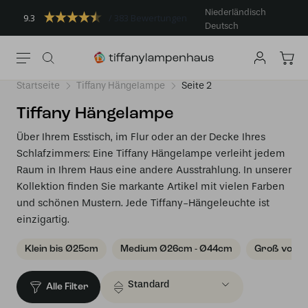
Niederländisch
9.3
383 Bewertungen
Deutsch
Startseite
Tiffany Hängelampe
Seite 2
Tiffany Hängelampe
Über Ihrem Esstisch, im Flur oder an der Decke Ihres
Schlafzimmers: Eine Tiffany Hängelampe verleiht jedem
Raum in Ihrem Haus eine andere Ausstrahlung. In unserer
Kollektion finden Sie markante Artikel mit vielen Farben
und schönen Mustern. Jede Tiffany-Hängeleuchte ist
einzigartig.
Klein bis Ø25cm
Medium Ø26cm - Ø44cm
Groß von 
Alle Filter