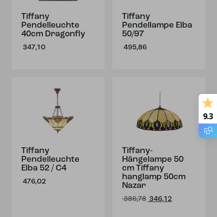
Tiffany
Tiffany
Pendelleuchte
Pendellampe Elba
40cm Dragonfly
50/97
347,10
495,86
9.3
Tiffany
Tiffany-
Pendelleuchte
Hängelampe 50
Elba 52 / C4
cm Tiffany
hanglamp 50cm
476,02
Nazar
Ursprünglicher
Aktueller
386,78
346,12
Preis
Preis
war:
ist: