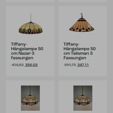
€ 386,78
€ 346,12.
Tiffany-
Tiffany-
Hängelampe 50
Hängelampe 50
cm Nazar 3
cm Talisman 3
fassungen
Fassungen
Ursprünglicher
Aktueller
Ursprünglicher
Aktueller
416,52
356,03
391,73
347,11
Preis
Preis
Preis
Preis
war:
ist:
war:
ist:
€ 416,52
€ 356,03.
€ 391,73
€ 347,11.