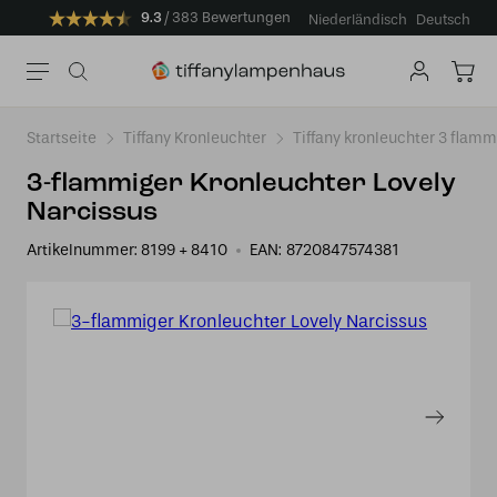
9.3
383 Bewertungen
Niederländisch
Deutsch
Startseite
Tiffany Kronleuchter
Tiffany kronleuchter 3 flamm
3-flammiger Kronleuchter Lovely
Narcissus
Artikelnummer:
8199 + 8410
EAN:
8720847574381