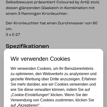
Selbstbewusst präsentiert Coloured by Art© stolz
diesen glänzenden Glaskelch in Kombination mit
einem 3-flammigen Kronleuchter.
Der Kronleuchter hat einen Durchmesser von 80
cm.
3 x E-27
Spezifikationen
Fassung
Wir verwenden Cookies
E27
Wir verwenden Cookies, um Ihr Benutzererlebnis
zu optimieren, den Webverkehr zu analysieren und
Marke
gezielte Werbung über Dritte anzuzeigen. Erfahren
Sie mehr darüber, wie wir Cookies verwenden und
Art Deco Trade
wie Sie diese verwalten können, indem Sie auf
Stromversorgung
„Cookie-Einstellungen“ klicken. Wenn Sie der
Verwendung von Cookies zustimmen, klicken Sie
230v
auf „Akzeptieren“.