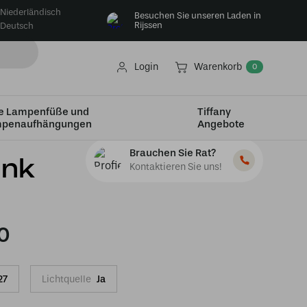
Niederländisch
Besuchen Sie unseren Laden in
Rijssen
Deutsch
Login
Warenkorb
0
e Lampenfüße und
Tiffany
penaufhängungen
Angebote
Brauchen Sie Rat?
ink
Kontaktieren Sie uns!
0
27
Lichtquelle
Ja