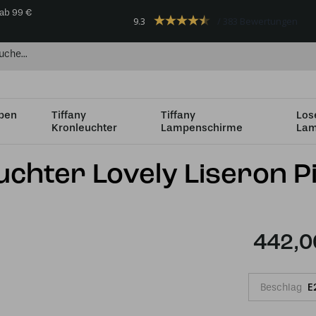
 ab 99 €
9.3
383 Bewertungen
mpen
Tiffany
Tiffany
Los
Kronleuchter
Lampenschirme
Lam
 flammig
3-flammiger Kronleuchter Lovely Liseron Pink
chter Lovely Liseron P
442,0
Beschlag
E