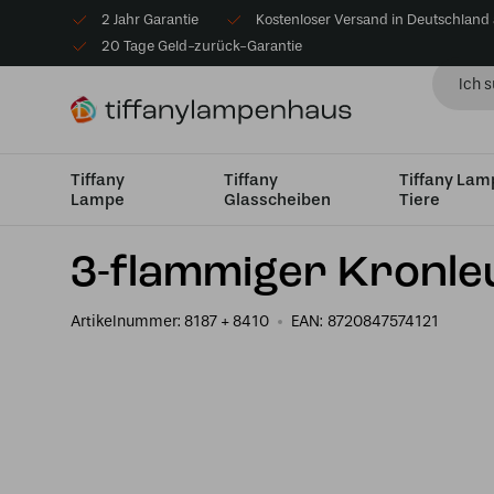
2 Jahr Garantie
Kostenloser Versand in Deutschland
20 Tage Geld-zurück-Garantie
Tiffany
Tiffany
Tiffany La
Lampe
Glasscheiben
Tiere
Startseite
Tiffany Kronleuchter
Tiffany kronleuchter 3
3-flammiger Kronleu
Artikelnummer:
8187 + 8410
EAN:
8720847574121