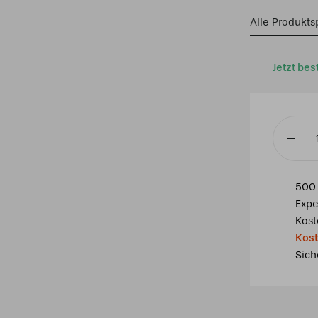
Alle Produkts
Jetzt bes
3-
flammig
Kronleu
500 
Lovely
Expe
Liseron
Kost
Pink
Kost
Menge
Sich