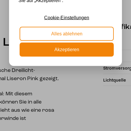
Sie auf „Akzeptieren“.
Cookie-Einstellungen
Spezifik
Alles ablehnen
 Lovely
Fassung
Akzeptieren
Marke
Stromversor
che Dreilicht-
al Liseron Pink gezeigt.
Lichtquelle
l: Mit diesem
önnen Sie in alle
ieht aus wie eine rosa
erwinde ist