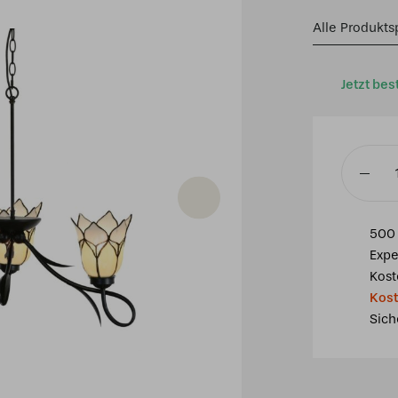
Alle Produkts
Jetzt bes
3-
flammig
Kronleu
500 
Lovely
Expe
Flower
Kost
White
Kost
Menge
Sich