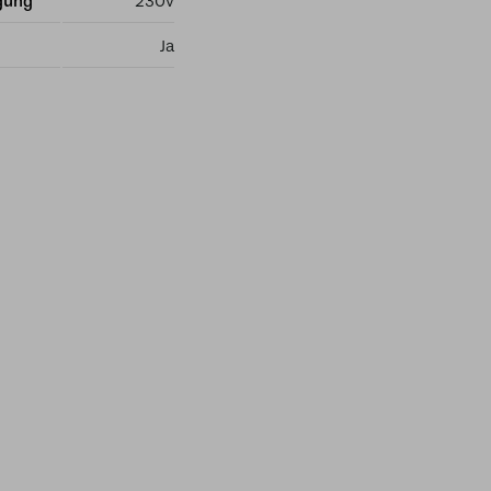
gung
230v
Ja