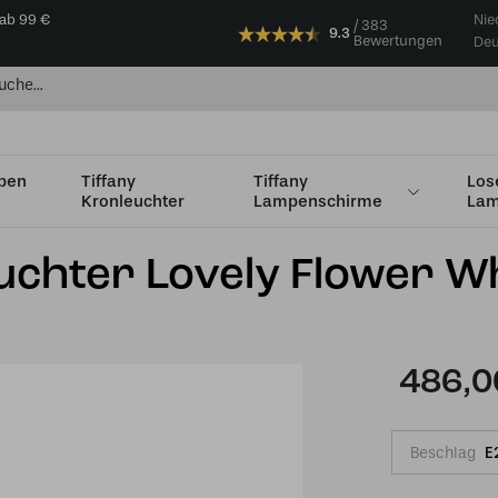
 ab 99 €
Nie
383
9.3
Bewertungen
Deu
mpen
Tiffany
Tiffany
Los
Kronleuchter
Lampenschirme
Lam
 flammig
3-flammiger Kronleuchter Lovely Flower White
uchter Lovely Flower W
486,0
Beschlag
E