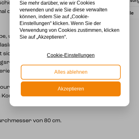
Stromversor
che Dreilicht-
Sie mehr darüber, wie wir Cookies
verwenden und wie Sie diese verwalten
mal der Lovely Flower
Lichtquelle
können, indem Sie auf „Cookie-
Einstellungen“ klicken. Wenn Sie der
Verwendung von Cookies zustimmen, klicken
pe, um jedes Interieur
Sie auf „Akzeptieren“.
laslampe mit
 sich sowohl mit einem
Cookie-Einstellungen
sreichen Stil als auch
terieur gut kombinieren.
Alles ablehnen
oured by Art© stolz
Akzeptieren
n Kombination mit einem
Durchmesser von 80 cm.