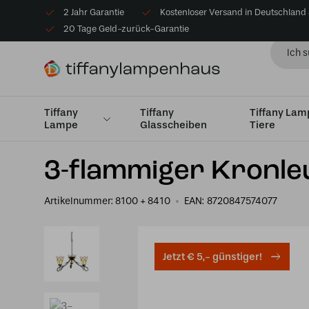
2 Jahr Garantie
Kostenloser Versand in Deutschland
20 Tage Geld-zurück-Garantie
Tiffany
Tiffany
Tiffany La
Lampe
Glasscheiben
Tiere
Startseite
Tiffany Kronleuchter
Tiffany kronleuchter 3
3-flammiger Kronle
Artikelnummer:
8100 + 8410
EAN:
8720847574077
Jetzt € 5,- günstiger!