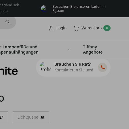
derländisch
Besuchen Sie unseren Laden in
Rijssen
tsch
Login
Warenkorb
0
e Lampenfüße und
Tiffany
penaufhängungen
Angebote
Brauchen Sie Rat?
hite
Kontaktieren Sie uns!
0
27
Lichtquelle
Ja