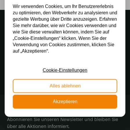
Wir verwenden Cookies, um Ihr Benutzererlebnis
zu optimieren, den Webverkehr zu analysieren und
gezielte Werbung über Dritte anzuzeigen. Erfahren
Stimmungsvoller Showroom
Sie mehr darüber, wie wir Cookies verwenden und
500 m2 großes Lampengeschäft in Rijssen
wie Sie diese verwalten können, indem Sie auf
„Cookie-Einstellungen“ klicken. Wenn Sie der
Kostenloser Versand
Verwendung von Cookies zustimmen, klicken Sie
Kostenloser Versand in Deutschland ab 99 €
auf „Akzeptieren“.
Kostenlose Lichtquellen
Die Bestellung umfasst die Lichtquelle
Cookie-Einstellungen
Sichere Online-Zahlung
Sichere Zahlung im Anschluss mit Klarna
Alles ablehnen
Akzeptieren
Stay up to date
Abonnieren Sie unseren Newsletter und bleiben Sie
über alle Aktionen informiert.