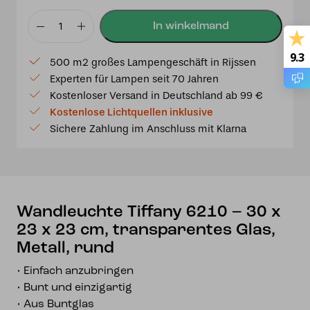
Wandleuchte
Tiffany
9.3
500 m2 großes Lampengeschäft in Rijssen
6210
Experten für Lampen seit 70 Jahren
–
Kostenloser Versand in Deutschland ab 99 €
30
Kostenlose Lichtquellen inklusive
x
Sichere Zahlung im Anschluss mit Klarna
23
x
23
cm,
transparentes
Wandleuchte Tiffany 6210 – 30 x
Glas,
23 x 23 cm, transparentes Glas,
Metall,
Metall, rund
rund
Menge
• Einfach anzubringen
• Bunt und einzigartig
• Aus Buntglas