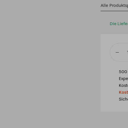
Alle Produkts
Die Liefe
Wandleu
Tiffany
6137
500 
-
Expe
37x18x3
Kost
cm
Kost
Grünbla
Sich
Glas
Menge