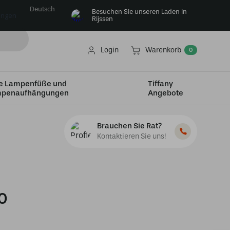
Deutsch
Besuchen Sie unseren Laden in
ungen
Rijssen
Login
Warenkorb
0
e Lampenfüße und
Tiffany
penaufhängungen
Angebote
Brauchen Sie Rat?
Kontaktieren Sie uns!
0