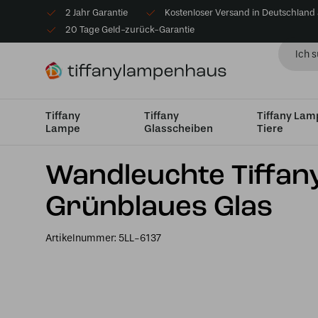
2 Jahr Garantie
Kostenloser Versand in Deutschland
20 Tage Geld-zurück-Garantie
Tiffany
Tiffany
Tiffany La
Lampe
Glasscheiben
Tiere
Startseite
Wandleuchte Tiffany 6137 – 37x18x35 cm Grü
Wandleuchte Tiffan
Grünblaues Glas
Artikelnummer:
5LL-6137