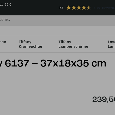
 ab 99 €
9.3
383 Bewert
mpen
Tiffany
Tiffany
Los
Kronleuchter
Lampenschirme
Lam
nblaues Glas
y 6137 – 37x18x35 cm
239,5