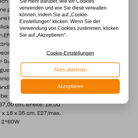
Sie mehr darüber, wie wir Cookies
ch für diese zeitlose
verwenden und wie Sie diese verwalten
ine passende Option für
können, indem Sie auf „Cookie-
re Küche. Diese
Einstellungen“ klicken. Wenn Sie der
Blickfang in Ihrem
Verwendung von Cookies zustimmen, klicken
Sie auf „Akzeptieren“.
n Effekte von Tiffany-
ktrischer Beleuchtung,
esonders gut zur
Cookie-Einstellungen
der Suche nach dem
Alles ablehnen
gucker in Ihrer
nrichtung? Das eine
Akzeptieren
ländlichen Wohnzimmer
rbe: Grün. Material:
 37,00 cm. Breite: 18,00
 x 18 x 35 cm. E27/max.
x 2*60W