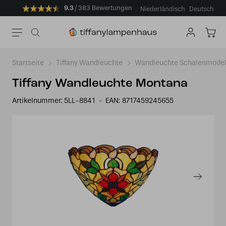
9.3
383 Bewertungen
Niederländisch
Deutsch
Startseite
Tiffany Wandleuchte
Wandleuchte Schalenmodel
Tiffany Wandleuchte Montana
Artikelnummer:
5LL-8841
EAN:
8717459245655