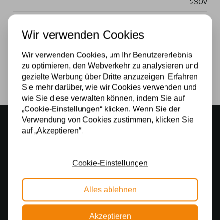
230v
Wattzahl
Wir verwenden Cookies
40W
Wir verwenden Cookies, um Ihr Benutzererlebnis
Lichtquelle
zu optimieren, den Webverkehr zu analysieren und
gezielte Werbung über Dritte anzuzeigen. Erfahren
Ja
Sie mehr darüber, wie wir Cookies verwenden und
wie Sie diese verwalten können, indem Sie auf
„Cookie-Einstellungen“ klicken. Wenn Sie der
Verwendung von Cookies zustimmen, klicken Sie
Stimmungsvoller Showroom
auf „Akzeptieren“.
500 m2 großes Lampengeschäft in Rijssen
Kostenloser Versand
Cookie-Einstellungen
Kostenloser Versand in Deutschland ab 99 €
Kostenlose Lichtquellen
Alles ablehnen
Die Bestellung umfasst die Lichtquelle
Akzeptieren
Sichere Online-Zahlung