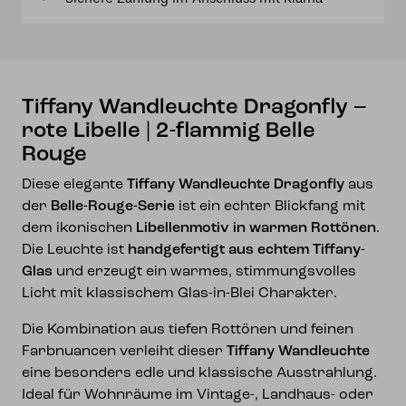
|
2-
flammig
Belle
Rouge
Tiffany Wandleuchte Dragonfly –
Menge
rote Libelle | 2-flammig Belle
Rouge
Diese elegante
Tiffany Wandleuchte Dragonfly
aus
der
Belle-Rouge-Serie
ist ein echter Blickfang mit
dem ikonischen
Libellenmotiv in warmen Rottönen
.
Die Leuchte ist
handgefertigt aus echtem Tiffany-
Glas
und erzeugt ein warmes, stimmungsvolles
Licht mit klassischem Glas-in-Blei Charakter.
Die Kombination aus tiefen Rottönen und feinen
Farbnuancen verleiht dieser
Tiffany Wandleuchte
eine besonders edle und klassische Ausstrahlung.
Ideal für Wohnräume im Vintage-, Landhaus- oder