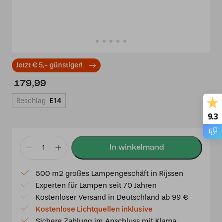
Jetzt € 5,- günstiger!
179,99
Beschlag
E14
9.3
Tiffany
Wandleuchte
500 m2 großes Lampengeschäft in Rijssen
Dragonfly
Experten für Lampen seit 70 Jahren
–
Kostenloser Versand in Deutschland ab 99 €
rote
Kostenlose Lichtquellen inklusive
Libelle
Sichere Zahlung im Anschluss mit Klarna