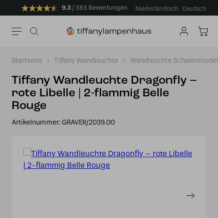
9.3
383 Bewertungen
Niederländisch
Deutsch
Startseite
Tiffany Wandleuchte
Wandleuchte Schalenmodel
Tiffany Wandleuchte Dragonfly –
rote Libelle | 2-flammig Belle
Rouge
Artikelnummer:
GRAVER/2039.00