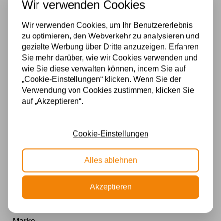
Wir verwenden Cookies
Libellenmotiv für eine warme und elegante
Atmosphäre
Wir verwenden Cookies, um Ihr Benutzererlebnis
zu optimieren, den Webverkehr zu analysieren und
Spezifikationen
gezielte Werbung über Dritte anzuzeigen. Erfahren
Sie mehr darüber, wie wir Cookies verwenden und
Fassung
wie Sie diese verwalten können, indem Sie auf
„Cookie-Einstellungen“ klicken. Wenn Sie der
E14
Verwendung von Cookies zustimmen, klicken Sie
auf „Akzeptieren“.
Material
Glas
Cookie-Einstellungen
Stromversorgung
Alles ablehnen
230v
Wattzahl
Akzeptieren
40W
Marke