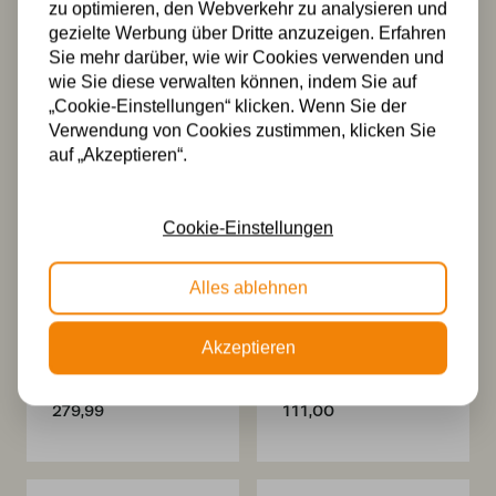
zu optimieren, den Webverkehr zu analysieren und
gezielte Werbung über Dritte anzuzeigen. Erfahren
Tiffany
Tiffany
Sie mehr darüber, wie wir Cookies verwenden und
Deckenleuchte
Hängelampe
wie Sie diese verwalten können, indem Sie auf
Wyber 58 Flow
Wyber -8842
„Cookie-Einstellungen“ klicken. Wenn Sie der
329,00
397,00
Verwendung von Cookies zustimmen, klicken Sie
auf „Akzeptieren“.
Cookie-Einstellungen
Alles ablehnen
Akzeptieren
Tiffany Schirm Ø
Tiffany Schirm Ø
58cm Wyber
26cm Wyber
279,99
111,00