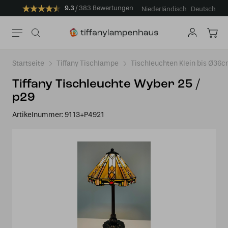
9.3
383 Bewertungen
Niederländisch
Deutsch
Startseite
Tiffany Tischlampe
Tischleuchten Klein bis Ø36
Tiffany Tischleuchte Wyber 25 /
p29
Artikelnummer:
9113+P4921