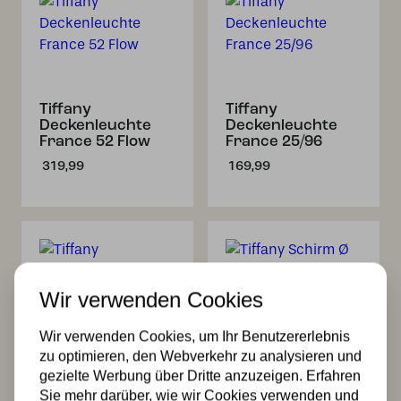
Tiffany
Tiffany
Deckenleuchte
Deckenleuchte
France 52 Flow
France 25/96
319,99
169,99
Wir verwenden Cookies
Wir verwenden Cookies, um Ihr Benutzererlebnis
zu optimieren, den Webverkehr zu analysieren und
Tiffany
Tiffany Schirm Ø
Hängelampe 25cm
42cm France
gezielte Werbung über Dritte anzuzeigen. Erfahren
France – Schnur
Sie mehr darüber, wie wir Cookies verwenden und
199,99