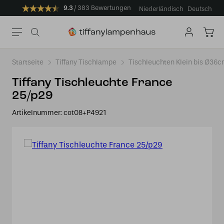
9.3
383 Bewertungen
Niederländisch
Deutsch
Startseite
Tiffany Tischlampe
Tischleuchten Klein bis Ø36
Tiffany Tischleuchte France
25/p29
Artikelnummer:
cot08+P4921