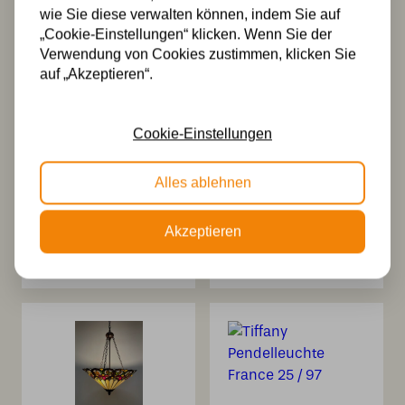
149,99
wie Sie diese verwalten können, indem Sie auf
„Cookie-Einstellungen“ klicken. Wenn Sie der
Verwendung von Cookies zustimmen, klicken Sie
auf „Akzeptieren“.
Cookie-Einstellungen
Alles ablehnen
Tiffany Schirm Ø
Tiffany kap Ø
25cm France
52cm France
Akzeptieren
124,99
274,99