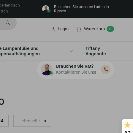
derländisch
Besuchen Sie unseren Laden in
Rijssen
tsch
Login
Warenkorb
0
e Lampenfüße und
Tiffany
penaufhängungen
Angebote
Brauchen Sie Rat?
Kontaktieren Sie uns!
0
14
Lichtquelle
Ja