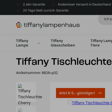
2 Jahr Garantie
Kostenloser Versand in Deutschland
20 Tage Geld-zurück-Garantie
Tiffany
Tiffany
Tiffany La
Lampe
Glasscheiben
Tiere
Startseite
Tiffany Tischlampe
Tischleuchten Klein bi
Tiffany Tischleucht
Artikelnummer:
8828+p32
Jetzt € 5,- günstiger!