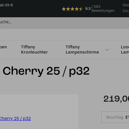
 ab 99 €
Nie
383
9.3
Bewertungen
Deu
mpen
Tiffany
Tiffany
Los
Kronleuchter
Lampenschirme
Lam
s Ø36cm
Tiffany Tischleuchte Cherry 25 / p32
e Cherry 25 / p32
219,0
Beschlag
E