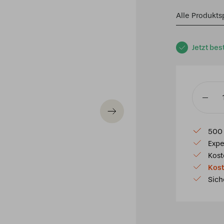
Alle Produkts
Jetzt bes
Tiffany
Tischleu
Cherry
500 
25
Expe
/
Kost
p32
Kost
Menge
Sich