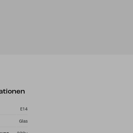
ationen
E14
Glas