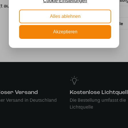
Stromversor
Cookie-Einstellungen
gt aus echtem Glas
Wattzahl
Alles ablehnen
Lichtquelle
Akzeptieren
loser Versand
Kostenlose Lichtquel
ser Versand in Deutschland
Die Bestellung umfasst die
Lichtquelle