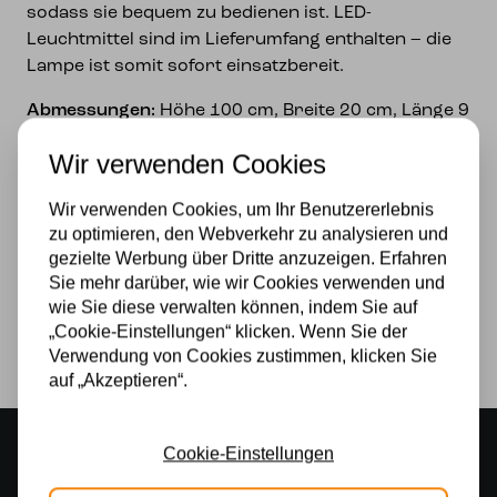
sodass sie bequem zu bedienen ist. LED-
Leuchtmittel sind im Lieferumfang enthalten – die
Lampe ist somit sofort einsatzbereit.
Abmessungen:
Höhe 100 cm, Breite 20 cm, Länge 9
cm
Wir verwenden Cookies
Gewicht:
4,5 kg
Lichtquelle:
LED inklusive
Wir verwenden Cookies, um Ihr Benutzererlebnis
zu optimieren, den Webverkehr zu analysieren und
Eine außergewöhnliche dekorative Leuchte, die
gezielte Werbung über Dritte anzuzeigen. Erfahren
Ihrem Interieur garantiert Atmosphäre und
Sie mehr darüber, wie wir Cookies verwenden und
Charakter verleiht.
wie Sie diese verwalten können, indem Sie auf
„Cookie-Einstellungen“ klicken. Wenn Sie der
.
Verwendung von Cookies zustimmen, klicken Sie
auf „Akzeptieren“.
Stimmungsvoller Showroom
Cookie-Einstellungen
500 m2 großes Lampengeschäft in Rijssen