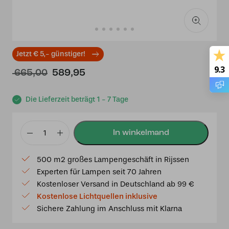
Jetzt € 5,- günstiger!
9.3
Ursprünglicher
Aktueller
665,00
589,95
Preis
Preis
war:
ist:
Die Lieferzeit beträgt 1 - 7 Tage
€ 665,00
€ 589,95.
Tiffany
Tischlampe
500 m2 großes Lampengeschäft in Rijssen
Zug
Experten für Lampen seit 70 Jahren
100×9×20
Kostenloser Versand in Deutschland ab 99 €
cm
Kostenlose Lichtquellen inklusive
–
Sichere Zahlung im Anschluss mit Klarna
Rot-
Grünes