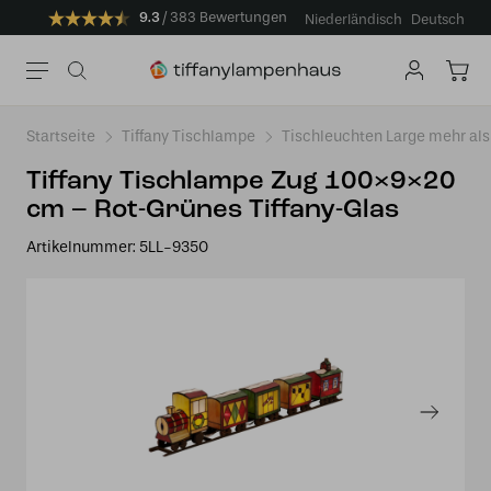
9.3
383 Bewertungen
Niederländisch
Deutsch
Startseite
Tiffany Tischlampe
Tischleuchten Large mehr a
Tiffany Tischlampe Zug 100×9×20
cm – Rot-Grünes Tiffany-Glas
Artikelnummer:
5LL-9350