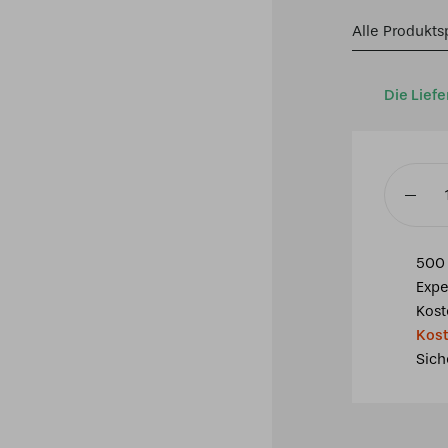
Alle Produkts
Die Liefe
Tiffany
Tischla
Rosas
500 
40
Expe
-
Kost
P52
Kost
Menge
Sich