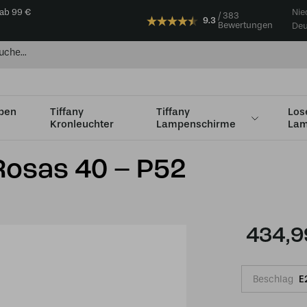
 ab 99 €
Nie
383
9.3
Bewertungen
Deu
mpen
Tiffany
Tiffany
Los
Kronleuchter
Lampenschirme
Lam
Ø36 - Ø49cm
Tiffany Tischlampe Rosas 40 – P52
Rosas 40 – P52
434,9
Beschlag
E