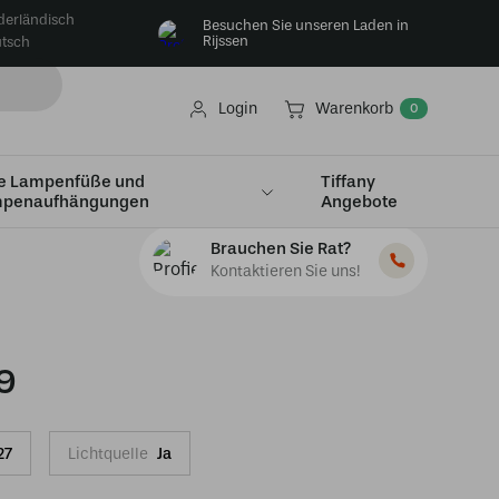
derländisch
Besuchen Sie unseren Laden in
Rijssen
tsch
Login
Warenkorb
0
e Lampenfüße und
Tiffany
penaufhängungen
Angebote
Brauchen Sie Rat?
Kontaktieren Sie uns!
9
27
Lichtquelle
Ja