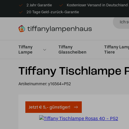
2 Jahr Garantie
Kostenloser Versand in Deutschland
20 Tage Geld-zurück-Garantie
Tiffany
Tiffany
Tiffany La
Lampe
Glasscheiben
Tiere
Startseite
Tiffany Tischlampe
Tischlampen Medium 
Tiffany Tischlampe 
Artikelnummer:
y16564+P52
Jetzt € 5,- günstiger!