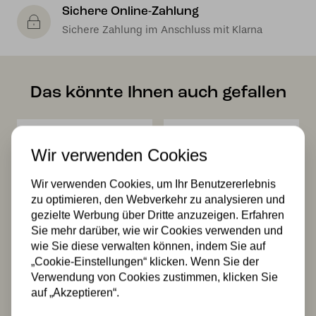
Sichere Online-Zahlung
Sichere Zahlung im Anschluss mit Klarna
Das könnte Ihnen auch gefallen
Wir verwenden Cookies
Wir verwenden Cookies, um Ihr Benutzererlebnis
zu optimieren, den Webverkehr zu analysieren und
gezielte Werbung über Dritte anzuzeigen. Erfahren
Tiffany
Tiffany
Sie mehr darüber, wie wir Cookies verwenden und
Deckenleuchte
Deckenlampe
wie Sie diese verwalten können, indem Sie auf
Monaco – C2
Monaco 41 / Flow
„Cookie-Einstellungen“ klicken. Wenn Sie der
489,00
469,99
Verwendung von Cookies zustimmen, klicken Sie
auf „Akzeptieren“.