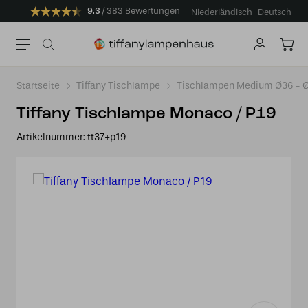
9.3
383 Bewertungen
Niederländisch
Deutsch
Startseite
Tiffany Tischlampe
Tischlampen Medium Ø36 -
Tiffany Tischlampe Monaco / P19
Artikelnummer:
tt37+p19