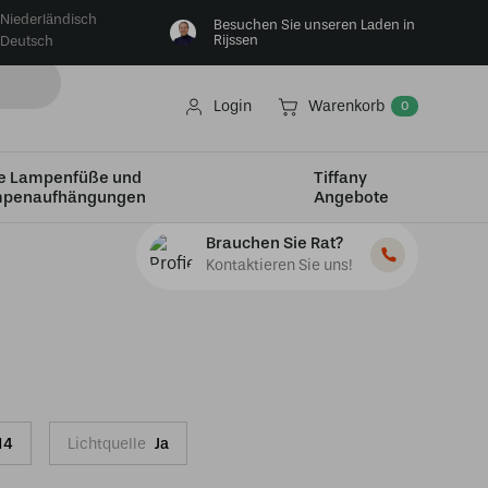
Niederländisch
Besuchen Sie unseren Laden in
Rijssen
Deutsch
Login
Warenkorb
0
e Lampenfüße und
Tiffany
penaufhängungen
Angebote
Brauchen Sie Rat?
Kontaktieren Sie uns!
14
Lichtquelle
Ja