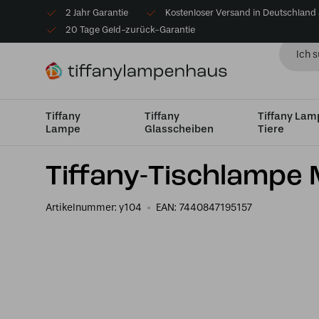
2 Jahr Garantie
Kostenloser Versand in Deutschland
20 Tage Geld-zurück-Garantie
Tiffany
Tiffany
Tiffany La
Lampe
Glasscheiben
Tiere
Startseite
Tiffany Tischlampe
Tischleuchten Klein bi
Tiffany-Tischlampe 
Artikelnummer:
y104
EAN:
7440847195157