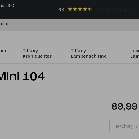
 ab 99 €
9.3
383 Bewertungen
mpen
Tiffany
Tiffany
Los
Kronleuchter
Lampenschirme
Lam
s Ø36cm
Tiffany-Tischlampe Mini 104
Mini 104
89,99
Beschlag
E