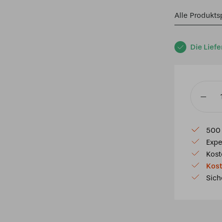
Alle Produkts
Die Liefe
Tiffany-
Tischla
Mini
500 
104
Expe
Menge
Kost
Kost
Sich