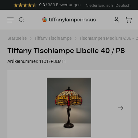
9.3
383 Bewertungen
Niederländisch
Deutsch
Startseite
Tiffany Tischlampe
Tischlampen Medium Ø36 -
Tiffany Tischlampe Libelle 40 / P8
Artikelnummer:
1101+PBLM11