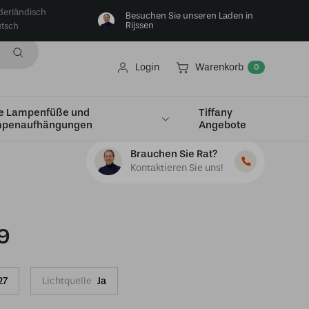
derländisch
Besuchen Sie unseren Laden in
Rijssen
tsch
Login
Warenkorb
0
e Lampenfüße und
Tiffany
penaufhängungen
Angebote
Brauchen Sie Rat?
Kontaktieren Sie uns!
9
27
Lichtquelle
Ja