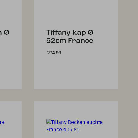
m Ø
Tiffany kap Ø
52cm France
274,99