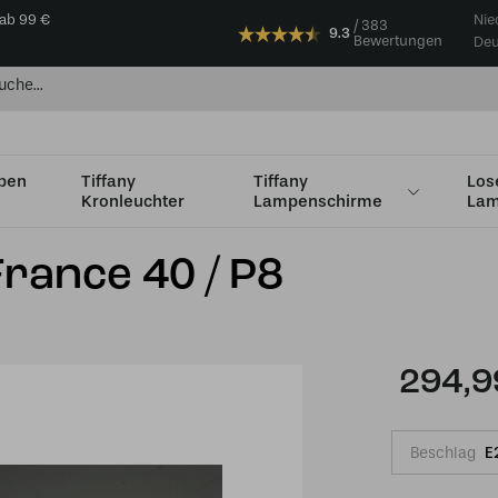
 ab 99 €
Nie
383
9.3
Bewertungen
Deu
mpen
Tiffany
Tiffany
Los
Kronleuchter
Lampenschirme
Lam
Ø36 - Ø49cm
Tiffany Tischlampe France 40 / P8
France 40 / P8
294,9
Beschlag
E