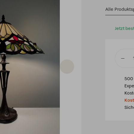
Alle Produkts
Jetzt bes
Tiffany
Tischla
France
500 
40
Expe
/
Kost
P8
Kost
Menge
Sich