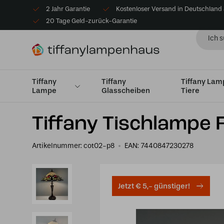
2 Jahr Garantie
Kostenloser Versand in Deutschland
20 Tage Geld-zurück-Garantie
Tiffany
Tiffany
Tiffany La
Lampe
Glasscheiben
Tiere
Startseite
Tiffany Tischlampe
Tischlampen Medium 
Tiffany Tischlampe 
Artikelnummer:
cot02-p8
EAN:
7440847230278
Jetzt € 5,- günstiger!