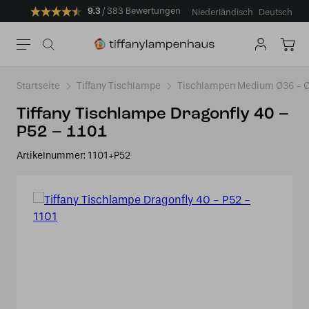
9.3
383 Bewertungen
Niederländisch
Deutsch
Startseite
Tiffany Tischlampe
Tischlampen Medium Ø36 -
Tiffany Tischlampe Dragonfly 40 –
P52 – 1101
Artikelnummer:
1101+P52