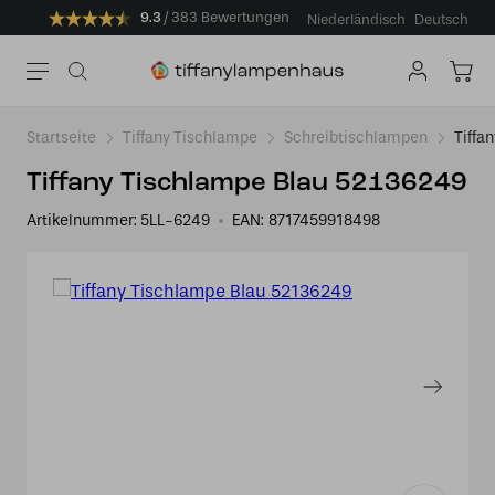
9.3
383 Bewertungen
Niederländisch
Deutsch
Startseite
Tiffany Tischlampe
Schreibtischlampen
Tiffa
Tiffany Tischlampe Blau 52136249
Artikelnummer:
5LL-6249
EAN:
8717459918498