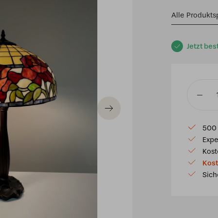
Alle Produkts
Jetzt bes
Tiffany
Tischla
Austria
500 
40
Expe
P6
Kost
Menge
Kost
Sich