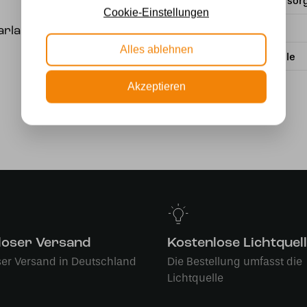
Stromversor
Cookie-Einstellungen
Wattzahl
arlampen (mitgeliefert)
Alles ablehnen
Lichtquelle
Akzeptieren
loser Versand
Kostenlose Lichtquel
ser Versand in Deutschland
Die Bestellung umfasst die
Lichtquelle