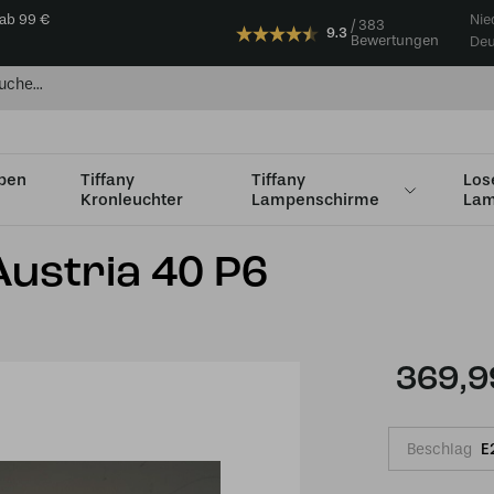
 ab 99 €
Nie
383
9.3
Bewertungen
Deu
mpen
Tiffany
Tiffany
Los
Kronleuchter
Lampenschirme
Lam
Ø36 - Ø49cm
Tiffany Tischlampe Austria 40 P6
Austria 40 P6
369,9
Beschlag
E