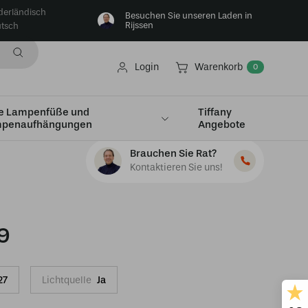
derländisch
Besuchen Sie unseren Laden in
Rijssen
tsch
Login
Warenkorb
0
e Lampenfüße und
Tiffany
penaufhängungen
Angebote
Brauchen Sie Rat?
Kontaktieren Sie uns!
9
27
Lichtquelle
Ja