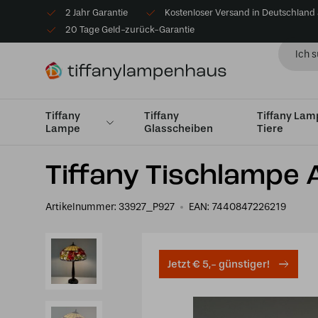
2 Jahr Garantie
Kostenloser Versand in Deutschland
20 Tage Geld-zurück-Garantie
Tiffany
Tiffany
Tiffany La
Lampe
Glasscheiben
Tiere
Startseite
Tiffany Tischlampe
Tischlampen Medium 
Tiffany Tischlampe 
Artikelnummer:
33927_P927
EAN:
7440847226219
Jetzt € 5,- günstiger!