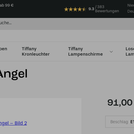
 ab 99 €
Nie
383
9.3
Bewertungen
Deu
mpen
Tiffany
Tiffany
Los
Kronleuchter
Lampenschirme
Lam
Angel
91,00
Beschlag
E