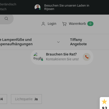
derländisch
Besuchen Sie unseren Laden in
Rijssen
tsch
Login
Warenkorb
0
e Lampenfüße und
Tiffany
penaufhängungen
Angebote
Brauchen Sie Rat?
Kontaktieren Sie uns!
14
Lichtquelle
Ja
9.3