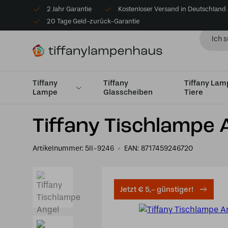
2 Jahr Garantie
Kostenloser Versand in Deutschland
20 Tage Geld-zurück-Garantie
Tiffany
Tiffany
Tiffany La
Lampe
Glasscheiben
Tiere
Startseite
Verschiedenes
Tiffany Tischlampe Angel
Tiffany Tischlampe 
Artikelnummer:
5ll-9246
EAN:
8717459246720
Jetzt € 5,- günstiger!