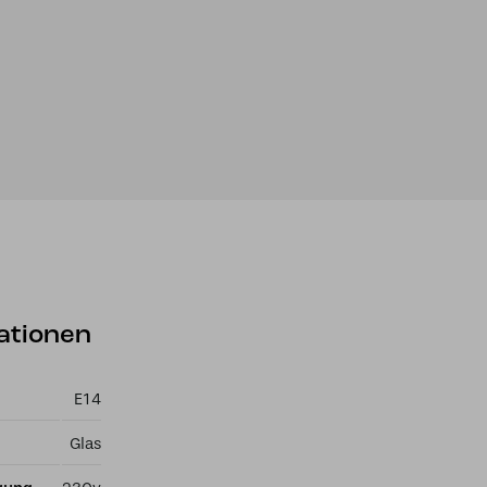
ationen
E14
Glas