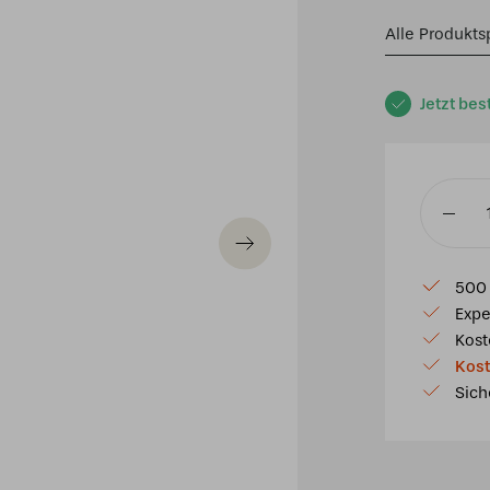
Alle Produkts
Jetzt bes
Tiffany
Tischla
Angel
500 
Menge
Expe
Kost
Kost
Sich