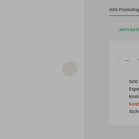
Alle Produkts
Jetzt bes
Tiffany
Stehleu
Lovely
500 
Narciss
Expe
Menge
Kost
Kost
Sich