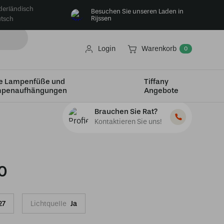
derländisch
Besuchen Sie unseren Laden in
Rijssen
tsch
Login
Warenkorb
0
e Lampenfüße und
Tiffany
penaufhängungen
Angebote
Brauchen Sie Rat?
Kontaktieren Sie uns!
0
27
Lichtquelle
Ja