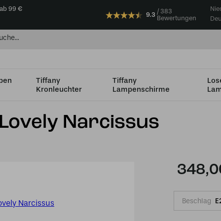
 ab 99 €
Nie
383
9.3
Bewertungen
Deu
mpen
Tiffany
Tiffany
Los
Kronleuchter
Lampenschirme
Lam
s
 Lovely Narcissus
348,0
Beschlag
E