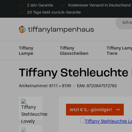
2 Jahr Garantie
Kostenloser Versand in Deutschland
20 Tage Geld-zurück-Garantie
Tiffany
Tiffany
Tiffany La
Lampe
Glasscheiben
Tiere
Startseite
Lampe
Tiffany Stehleuchte Lovely Narcissu
Tiffany Stehleuchte
Artikelnummer:
8111 + 8199
EAN:
8720847572783
Jetzt € 5,- günstiger!