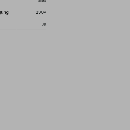
Glas
gung
230v
Ja