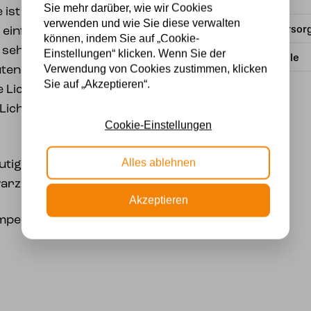
Material
Sie mehr darüber, wie wir Cookies
 ist goldgelb und macht
verwenden und wie Sie diese verwalten
Stromversor
r einfache Blume? Nein,
können, indem Sie auf „Cookie-
 sehr eitel, denn im
Einstellungen“ klicken. Wenn Sie der
Lichtquelle
Verwendung von Cookies zustimmen, klicken
ütenlampe eine
Sie auf „Akzeptieren“.
Lichtquelle ist somit
 Licht wird zudem
Cookie-Einstellungen
Alles ablehnen
tigen Blütenstiels ist
arz.
Akzeptieren
ampe und als Leselampe!