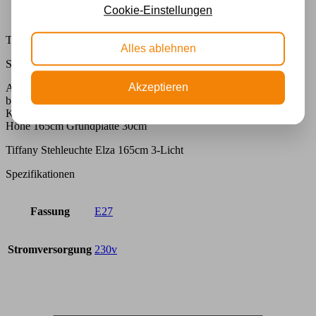
Beschreibung
Cookie-Einstellungen
Zusätzliche Informationen
Tiffany Stehleuchte Elza 165cm 3-Licht
Alles ablehnen
Spezifikationen
Akzeptieren
Angenehme, freundliche Formen finden Sie in dieser
bronzefarbenen Halterung als Sockel für eine Stehleuchte.
Komplett mit Endstück und 3x E-27 Fassung mit Metallzugschnur
Höhe 165cm Grundplatte 30cm
Tiffany Stehleuchte Elza 165cm 3-Licht
Spezifikationen
Fassung
E27
Stromversorgung
230v