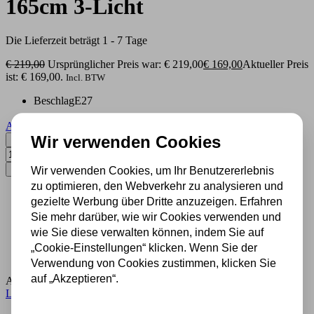
165cm 3-Licht
Die Lieferzeit beträgt 1 - 7 Tage
€
219,00
Ursprünglicher Preis war: € 219,00
€
169,00
Aktueller Preis
ist: € 169,00.
Incl. BTW
Beschlag
E27
Alle Produktspezifikationen
Wir verwenden Cookies
Tiffany Stehleuchte Elza 165cm 3-Licht Menge
In den Warenkorb
Wir verwenden Cookies, um Ihr Benutzererlebnis
zu optimieren, den Webverkehr zu analysieren und
gezielte Werbung über Dritte anzuzeigen. Erfahren
500 m2 großes Lampengeschäft in Rijssen
Sie mehr darüber, wie wir Cookies verwenden und
Experten für Lampen seit 70 Jahren
Kostenloser Versand in Deutschland ab 99 €
wie Sie diese verwalten können, indem Sie auf
Kostenlose Lichtquellen inklusive
„Cookie-Einstellungen“ klicken. Wenn Sie der
Sichere Zahlung im Anschluss mit Klarna
Verwendung von Cookies zustimmen, klicken Sie
auf „Akzeptieren“.
Artikelnummer:
229E
Kategorie:
Angebote
,
Lose Lampenfüße und
Lampenaufhängungen
,
Stehleuchte ohne Lampenschirm