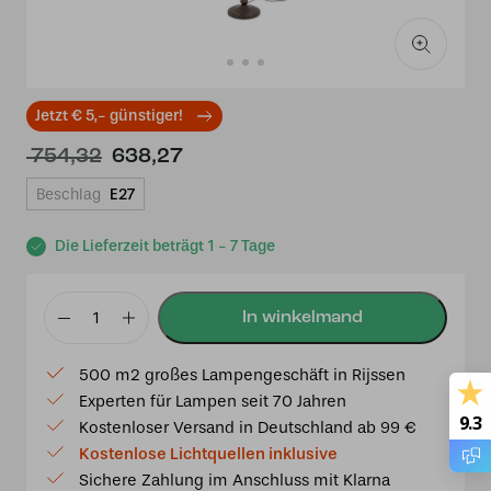
Jetzt € 5,- günstiger!
Ursprünglicher
Aktueller
754,32
638,27
Preis
Preis
Beschlag
E27
war:
ist:
€ 754,32
€ 638,27.
Die Lieferzeit beträgt 1 - 7 Tage
Tiffany
Stehleuchte
500 m2 großes Lampengeschäft in Rijssen
Elza
Experten für Lampen seit 70 Jahren
165cm
9.3
Kostenloser Versand in Deutschland ab 99 €
3-
Kostenlose Lichtquellen inklusive
Licht
Sichere Zahlung im Anschluss mit Klarna
Peony