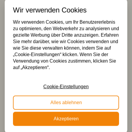
Tiffany
Tiffany
Wir verwenden Cookies
Hängelampe
Hängelampe
Peony 50/98 3
Ø50cm Peony
Fassungen
8842
Wir verwenden Cookies, um Ihr Benutzererlebnis
zu optimieren, den Webverkehr zu analysieren und
598,93
654,00
gezielte Werbung über Dritte anzuzeigen. Erfahren
Sie mehr darüber, wie wir Cookies verwenden und
wie Sie diese verwalten können, indem Sie auf
„Cookie-Einstellungen“ klicken. Wenn Sie der
Verwendung von Cookies zustimmen, klicken Sie
auf „Akzeptieren“.
Cookie-Einstellungen
Tiffany
Tiffany
Deckenleuchte
Tischleuchte Ø
Alles ablehnen
Ø50cm Peony
50cm Peoni P1
Flow
686,46
589,10
Akzeptieren