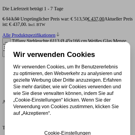
Die Lieferzeit beträgt 1 - 7 Tage
€
513,50
Ursprünglicher Preis war: € 513,50
€
437,00
Aktueller Preis
ist: € 437,00.
Incl. BTW
Alle Produktspezifikationen
Tiffany Stehleuchte 6113 Ø 45x166 cm Weißes Glas Menge
Wir verwenden Cookies
In den Warenkorb
Wir verwenden Cookies, um Ihr Benutzererlebnis
500 m2 großes Lampengeschäft in Rijssen
zu optimieren, den Webverkehr zu analysieren und
Experten für Lampen seit 70 Jahren
gezielte Werbung über Dritte anzuzeigen. Erfahren
Kostenloser Versand in Deutschland ab 99 €
Kostenlose Lichtquellen inklusive
Sie mehr darüber, wie wir Cookies verwenden und
Sichere Zahlung im Anschluss mit Klarna
wie Sie diese verwalten können, indem Sie auf
„Cookie-Einstellungen“ klicken. Wenn Sie der
Artikelnummer:
5LL-6113
Verwendung von Cookies zustimmen, klicken Sie
Beschreibung
auf „Akzeptieren“.
Zusätzliche Informationen
Tiffany Stehleuchte 6113 Ø 45×166 cm Weißes Glas
Cookie-Einstellungen