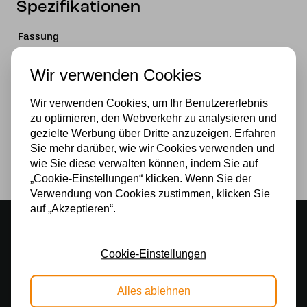
Spezifikationen
Fassung
Wir verwenden Cookies
Material
Wir verwenden Cookies, um Ihr Benutzererlebnis
Stromversorgung
zu optimieren, den Webverkehr zu analysieren und
gezielte Werbung über Dritte anzuzeigen. Erfahren
Sie mehr darüber, wie wir Cookies verwenden und
Lichtquelle
wie Sie diese verwalten können, indem Sie auf
„Cookie-Einstellungen“ klicken. Wenn Sie der
Verwendung von Cookies zustimmen, klicken Sie
auf „Akzeptieren“.
Stimmungsvoller Showroom
500 m2 großes Lampengeschäft in Rijssen
Cookie-Einstellungen
Kostenloser Versand
Kostenloser Versand in Deutschland ab 99 €
Alles ablehnen