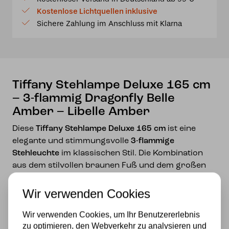
cm
Kostenlose Lichtquellen inklusive
–
Sichere Zahlung im Anschluss mit Klarna
3-
flammig
Dragonfly
Belle
Amber
Tiffany Stehlampe Deluxe 165 cm
–
– 3-flammig Dragonfly Belle
Libelle
Amber – Libelle Amber
Amber
Menge
Diese
Tiffany Stehlampe Deluxe 165 cm
ist eine
elegante und stimmungsvolle
3-flammige
Stehleuchte
im klassischen Stil. Die Kombination
aus dem stilvollen braunen Fuß und dem großen
Tiffany-Lampenschirm macht diese Lampe zu
einem echten Blickfang in jedem Interieur.
Wir verwenden Cookies
Der großzügige
Glas-in-Blei Lampenschirm mit 54
Wir verwenden Cookies, um Ihr Benutzererlebnis
cm Durchmesser
ist
handgefertigt aus kleinen
zu optimieren, den Webverkehr zu analysieren und