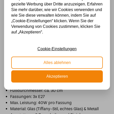
Stücken echtem Glas
und zeigt das ikonische
gezielte Werbung über Dritte anzuzeigen. Erfahren
Dragonfly (Libellen) Muster in warmen Gelb-,
Sie mehr darüber, wie wir Cookies verwenden und
wie Sie diese verwalten können, indem Sie auf
Creme- und Orangetönen
. Die sanften
„Cookie-Einstellungen“ klicken. Wenn Sie der
Amberfarben und feinen Farbnuancen sorgen für
Verwendung von Cookies zustimmen, klicken Sie
ein warmes, einladendes und zeitloses Licht.
auf „Akzeptieren“.
Die Leuchte ist mit
3x E27 Fassungen und
Zugschaltern
ausgestattet, sodass die Lichtquellen
Cookie-Einstellungen
einzeln geschaltet werden können
. Dadurch ist die
Lampe sowohl funktional als auch dekorativ.
Alles ablehnen
Spezifikationen
Höhe: 165 cm
Akzeptieren
Durchmesser Schirm: 54 cm
Höhe Schirm: ca. 27 cm
Fußdurchmesser: ca. 30 cm
Fassungen: 3x E27
Max. Leistung: 40W pro Fassung
Material: Glas (Tiffany-Stil, echtes Glas) & Metall