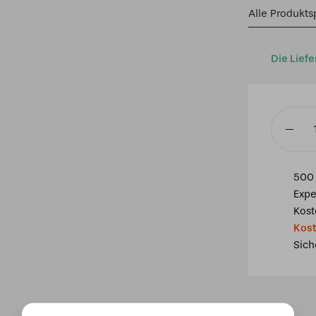
Alle Produkts
Die Liefe
Tiffany
Stehlam
6244-
500 
152
Expe
cm
Kost
Braun
Kost
Beige
Sich
Glas
Menge