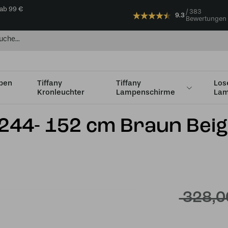
 ab 99 €
383
9.3
Bewertungen
mpen
Tiffany
Tiffany
Los
Kronleuchter
Lampenschirme
Lam
Glas
6244- 152 cm Braun Bei
328,0