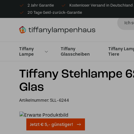
2 Jahr Garantie
Kostenloser Versand in Deutschland
20 Tage Geld-zurück-Garantie
Tiffany
Tiffany
Tiffany La
Lampe
Glasscheiben
Tiere
Startseite
Tiffany Stehlampe 6244- 152 cm Braun Beige 
Tiffany Stehlampe 
Glas
Artikelnummer:
5LL-6244
Jetzt € 5,- günstiger!