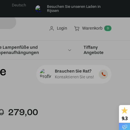
Deutsch
Besuchen Sie unseren Laden in
Rijssen
Login
Warenkorb
0
e Lampenfüße und
Tiffany
penaufhängungen
Angebote
ge
Brauchen Sie Rat?
Kontaktieren Sie uns!
Ursprünglicher
Aktueller
0
279,00
9.3
Preis
Preis