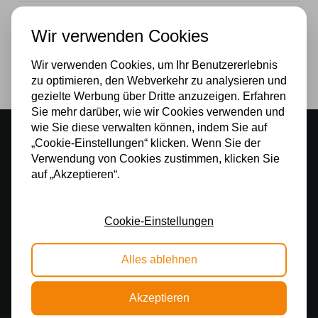
Glas
Wir verwenden Cookies
Lichtquelle
Wir verwenden Cookies, um Ihr Benutzererlebnis
Nein
zu optimieren, den Webverkehr zu analysieren und
gezielte Werbung über Dritte anzuzeigen. Erfahren
Sie mehr darüber, wie wir Cookies verwenden und
wie Sie diese verwalten können, indem Sie auf
Stimmungsvoller Showroom
„Cookie-Einstellungen“ klicken. Wenn Sie der
500 m2 großes Lampengeschäft in Rijssen
Verwendung von Cookies zustimmen, klicken Sie
auf „Akzeptieren“.
Kostenloser Versand
Kostenloser Versand in Deutschland ab 99 €
Cookie-Einstellungen
Kostenlose Lichtquellen
Die Bestellung umfasst die Lichtquelle
Alles ablehnen
Sichere Online-Zahlung
Sichere Zahlung im Anschluss mit Klarna
Akzeptieren