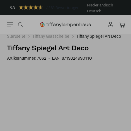
Niederländisch
9.3
383 Bewertungen
Deutsch
Startseite
Tiffany Glasscheibe
Tiffany Spiegel Art Deco
Tiffany Spiegel Art Deco
Artikelnummer:
7862
EAN:
8719324990110