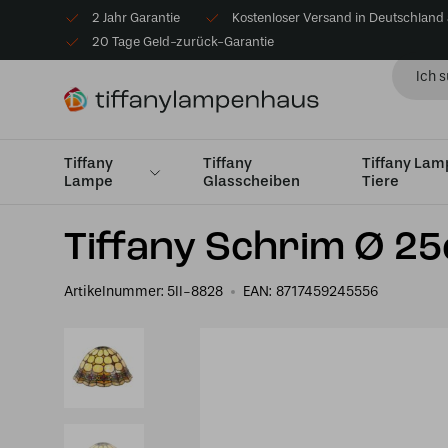
2 Jahr Garantie
Kostenloser Versand in Deutschland
20 Tage Geld-zurück-Garantie
Tiffany
Tiffany
Tiffany La
Lampe
Glasscheiben
Tiere
Startseite
Lampenschirme
Lampenschirme Klein bi
Tiffany Schrim Ø 2
Artikelnummer:
5ll-8828
EAN:
8717459245556