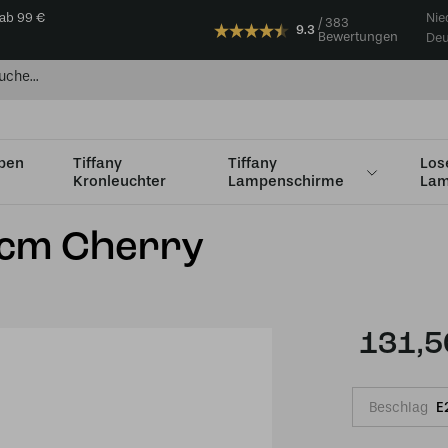
 ab 99 €
Nie
383
9.3
Bewertungen
Deu
mpen
Tiffany
Tiffany
Los
Kronleuchter
Lampenschirme
Lam
s Ø35cm
Tiffany Schrim Ø 25cm Cherry
5cm Cherry
131,5
Beschlag
E