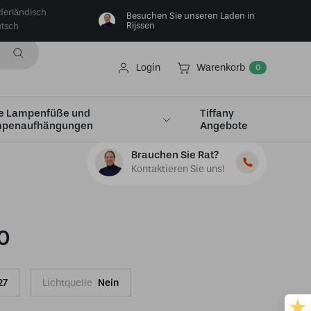
derländisch
Besuchen Sie unseren Laden in
Rijssen
tsch
Login
Warenkorb
0
e Lampenfüße und
Tiffany
penaufhängungen
Angebote
Brauchen Sie Rat?
Kontaktieren Sie uns!
0
27
Lichtquelle
Nein