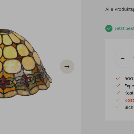
Alle Produkts
Jetzt bes
Tiffany
Schrim
Ø
500 
25cm
Expe
Cherry
Kost
Menge
Kost
Sich