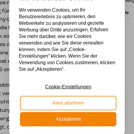
Stromversor
pe mit verstellbarem
Wir verwenden Cookies, um Ihr
g für jeden Raum im
Lichtquelle
Benutzererlebnis zu optimieren, den
any-Lampenschirm ist in
Webverkehr zu analysieren und gezielte
die Form einer Blume,
Werbung über Dritte anzuzeigen. Erfahren
k sorgt. Bei
Sie mehr darüber, wie wir Cookies
verwenden und wie Sie diese verwalten
 es durch den hellbeigen
können, indem Sie auf „Cookie-
ine sanfte Farbe im
Einstellungen“ klicken. Wenn Sie der
hat eine Höhe von 46 cm
Verwendung von Cookies zustimmen, klicken
Sie auf „Akzeptieren“.
5 cm.
eibtischlampe auch
Cookie-Einstellungen
 verstellbar, sodass Sie
icht haben. Die Leuchte
Alles ablehnen
tung mit E14-Fassung,
ergieeffiziente
Akzeptieren
t, diese