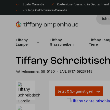
2 Jahr Garantie
Kostenloser Versand in Deutschland
20 Tage Geld-zurück-Garantie
Tiffany
Tiffany
Tiffany La
Lampe
Glasscheiben
Tiere
Startseite
Tiffany Tischlampe
Schreibtischlampen
Tiffany Schreibtisc
Artikelnummer:
5ll-5130
EAN:
8717459237148
Jetzt € 5,- günstiger!