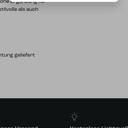
höne Ergänzung für
ilvolle als auch
htung geliefert