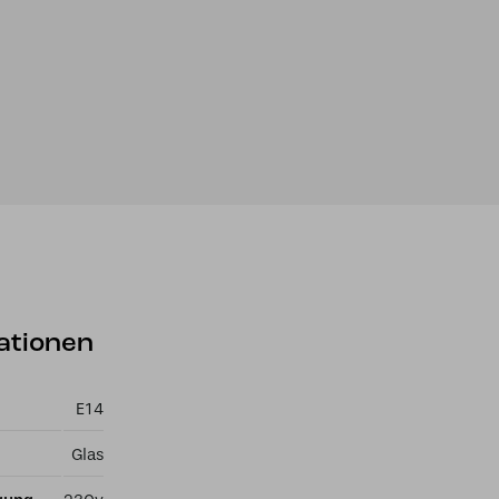
ationen
E14
Glas