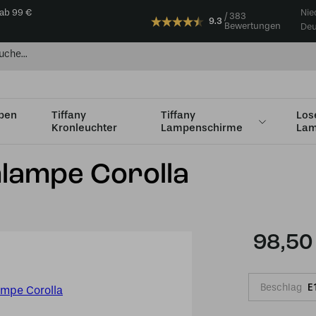
 ab 99 €
Nie
383
9.3
Bewertungen
Deu
mpen
Tiffany
Tiffany
Los
Kronleuchter
Lampenschirme
Lam
Tiffany Schreibtischlampe Corolla
hlampe Corolla
98,50
Beschlag
E