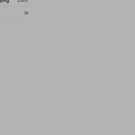
gung
230v
Ja