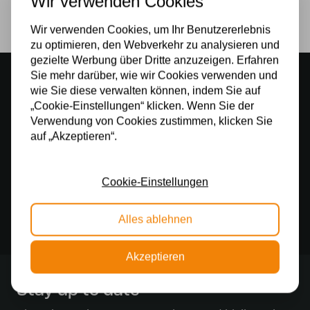
Wir verwenden Cookies
Nein
Wir verwenden Cookies, um Ihr Benutzererlebnis
zu optimieren, den Webverkehr zu analysieren und
gezielte Werbung über Dritte anzuzeigen. Erfahren
Stimmungsvoller Showroom
Sie mehr darüber, wie wir Cookies verwenden und
wie Sie diese verwalten können, indem Sie auf
500 m2 großes Lampengeschäft in Rijssen
„Cookie-Einstellungen“ klicken. Wenn Sie der
Kostenloser Versand
Verwendung von Cookies zustimmen, klicken Sie
auf „Akzeptieren“.
Kostenloser Versand in Deutschland ab 99 €
Kostenlose Lichtquellen
Cookie-Einstellungen
Die Bestellung umfasst die Lichtquelle
Sichere Online-Zahlung
Alles ablehnen
Sichere Zahlung im Anschluss mit Klarna
Akzeptieren
Stay up to date