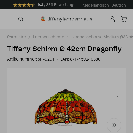
9.3
383 Bewertungen
Niederländisch
Deutsch
Startseite
Lampenschirme
Lampenschirme Medium Ø36 bi
Tiffany Schirm Ø 42cm Dragonfly
Artikelnummer:
5ll-9201
EAN:
8717459246386