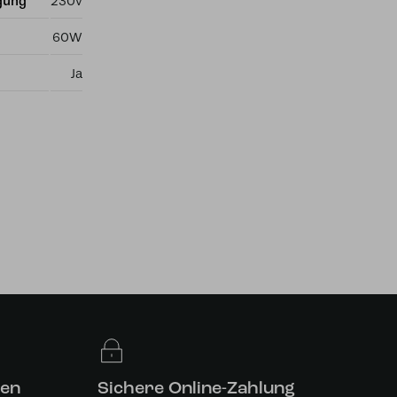
gung
230v
60W
Ja
len
Sichere Online-Zahlung