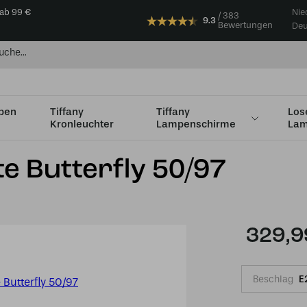
 ab 99 €
Nie
383
9.3
Bewertungen
Deu
mpen
Tiffany
Tiffany
Los
Kronleuchter
Lampenschirme
Lam
iffany Pendelleuchte Butterfly 50/97
te Butterfly 50/97
329,9
Beschlag
E