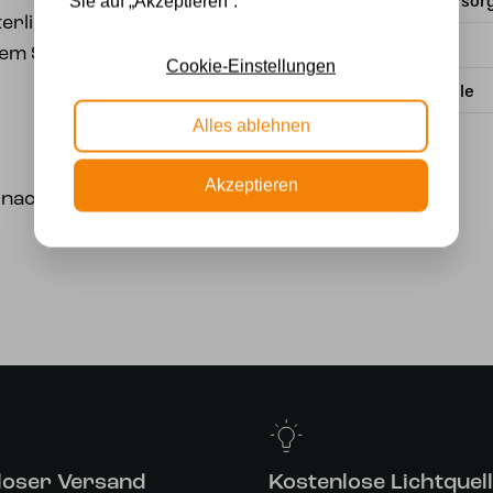
Stromversor
Sie auf „Akzeptieren“.
terlingen und einer
Wattzahl
nem Shuttle
Cookie-Einstellungen
Lichtquelle
Alles ablehnen
Akzeptieren
 nach Wahl.
loser Versand
Kostenlose Lichtquel