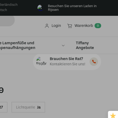
derländisch
Besuchen Sie unseren Laden in
Rijssen
tsch
Login
Warenkorb
0
e Lampenfüße und
Tiffany
penaufhängungen
Angebote
Brauchen Sie Rat?
Kontaktieren Sie uns!
9
27
Lichtquelle
Ja