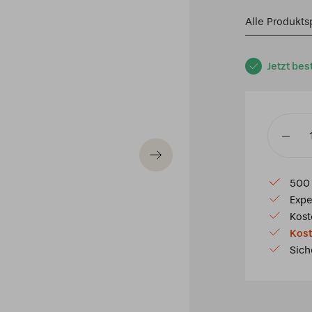
Alle Produkts
Jetzt bes
Tiffany
Pendell
Butterfly
500 
50/97
Expe
Menge
Kost
Kost
Sich